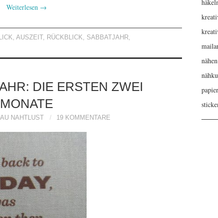
häkel
Weiterlesen
→
kreati
kreat
LICK
,
AUSZEIT
,
RÜCKBLICK
,
SABBATJAHR
,
maila
nähen
nähku
AHR: DIE ERSTEN ZWEI
papie
MONATE
sticke
AU NAHTLUST
19 KOMMENTARE