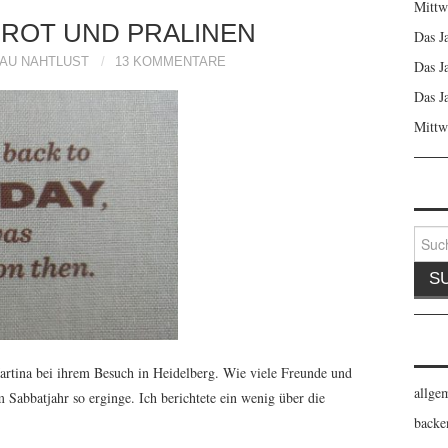
Mittw
ROT UND PRALINEN
Das J
AU NAHTLUST
13 KOMMENTARE
Das J
Das J
Mittw
Suche
nach:
artina bei ihrem Besuch in Heidelberg. Wie viele Freunde und
allge
 Sabbatjahr so erginge. Ich berichtete ein wenig über die
backe