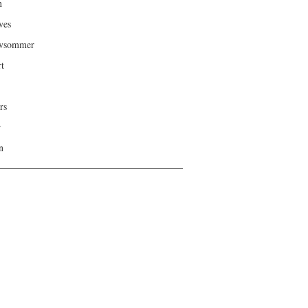
n
ves
ivsommer
rt
rs
r
n