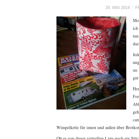
29. MAI 2014
F
Mor
ich
tun
daz
Jed
ung
sie
gut
Heu
For
Abf
geh
cam
Wimpelkette für innen und außen über Brotkor
Ob es von dieser virtuellen Liste noch ein Stüc