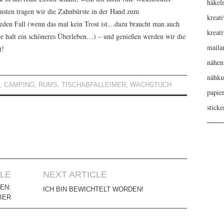
häkel
onsten tragen wir die Zahnbürste in der Hand zum
kreati
den Fall (wenn das mal kein Trost ist…dazu braucht man auch
kreat
e halt ein schöneres Überleben…) – und genießen werden wir die
maila
t!
nähen
nähku
N
,
CAMPING
,
RUMS
,
TISCHABFALLEIMER
,
WACHSTUCH
papie
sticke
CLE
NEXT ARTICLE
EN:
ICH BIN BEWICHTELT WORDEN!
BER