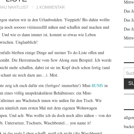
Mittw
RAU NAHTLUST
1 KOMMENTAR
Das J
gen starten wir in den Urlaubssüden. Yieppieh! Bis dahin wollte
Das J
 ja noch sooooo viiiiieeeellll nähen und schaffen und machen und
Das J
. Und wie es dann immer ist, kommt so etwas wie Leben
Mittw
wischen. Unglaublich!
enfalls bleiben einige Dinge auf meiner To do-Liste offen und
enäht. Die Herrentasche vom Sew Along zum Beispiel. Ich werde
 nicht mehr schaffen, dabei ist sie im Kopf doch schon fertig (und
Suche
 schaut sie noch dazu aus…). Mist.
nach:
te zeig ich euch dafür ein (fertiges! immerhin!) Mini-
RUMS
in
m eines völlig unspektakulären Behältnisses: ein Mini-
alleimer aus Wachstuch innen wie außen für den Tisch. Wir
en nämlich zum ersten Mal mit dem eigenen Wohnwagen
pen. Und ach: Was wollte ich da doch noch alles nähen – von der
allge
b, Untersetzer, Tischsets, Waschbeutel… you name it!
backe
k in das reale Leben schafft, weiß ich nicht (die Waschbeutel