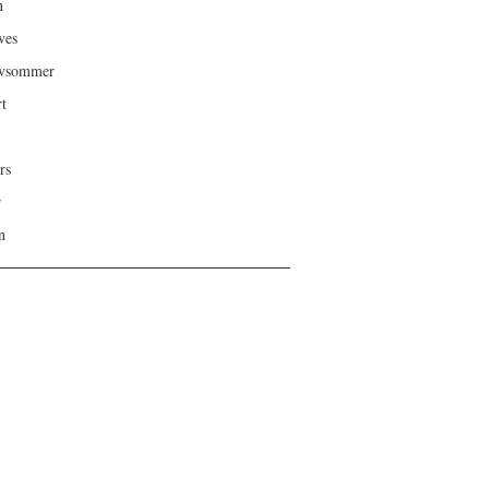
n
ves
ivsommer
rt
rs
r
n