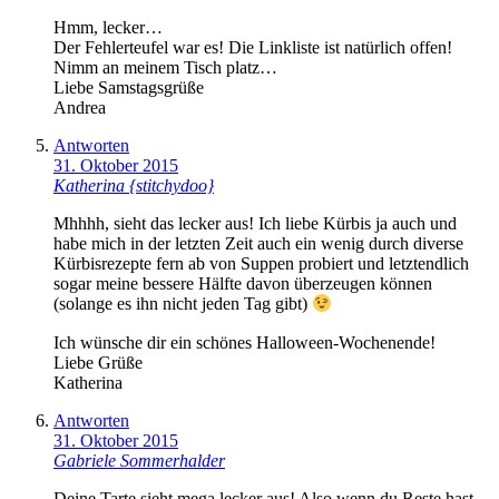
Hmm, lecker…
Der Fehlerteufel war es! Die Linkliste ist natürlich offen!
Nimm an meinem Tisch platz…
Liebe Samstagsgrüße
Andrea
Antworten
31. Oktober 2015
Katherina {stitchydoo}
Mhhhh, sieht das lecker aus! Ich liebe Kürbis ja auch und
habe mich in der letzten Zeit auch ein wenig durch diverse
Kürbisrezepte fern ab von Suppen probiert und letztendlich
sogar meine bessere Hälfte davon überzeugen können
(solange es ihn nicht jeden Tag gibt)
Ich wünsche dir ein schönes Halloween-Wochenende!
Liebe Grüße
Katherina
Antworten
31. Oktober 2015
Gabriele Sommerhalder
Deine Tarte sieht mega lecker aus! Also wenn du Reste hast,