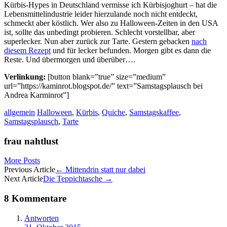
Kürbis-Hypes in Deutschland vermisse ich Kürbisjoghurt – hat die
Lebensmittelindustrie leider hierzulande noch nicht entdeckt,
schmeckt aber köstlich. Wer also zu Halloween-Zeiten in den USA
ist, sollte das unbedingt probieren. Schlecht vorstellbar, aber
superlecker. Nun aber zurück zur Tarte. Gestern gebacken
nach
diesem Rezept
und für lecker befunden. Morgen gibt es dann die
Reste. Und übermorgen und überüber….
Verlinkung:
[button blank=”true” size=”medium”
url=”https://kaminrot.blogspot.de/” text=”Samstagsplausch bei
Andrea Karminrot”]
allgemein
Halloween
,
Kürbis
,
Quiche
,
Samstagskaffee
,
Samstagsplausch
,
Tarte
frau nahtlust
More Posts
Artikel-
Previous Article
←
Mittendrin statt nur dabei
Next Article
Die Teppichtasche
→
Navigation
8 Kommentare
Antworten