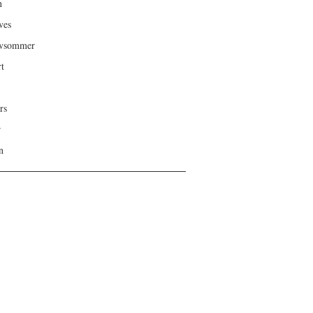
n
ves
ivsommer
rt
rs
r
n