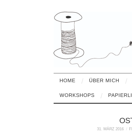
HOME
ÜBER MICH
WORKSHOPS
PAPIERL
OS
31. MÄRZ 2016
F