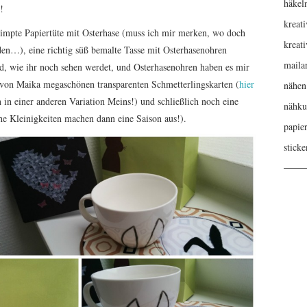
häkel
!
kreati
mpte Papiertüte mit Osterhase (muss ich mir merken, wo doch
kreat
nden…), eine richtig süß bemalte Tasse mit Osterhasenohren
maila
, wie ihr noch sehen werdet, und Osterhasenohren haben es mir
e von Maika megaschönen transparenten Schmetterlingskarten (
hier
nähen
in einer anderen Variation Meins!) und schließlich noch eine
nähku
e Kleinigkeiten machen dann eine Saison aus!).
papie
sticke