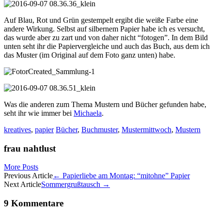
Auf Blau, Rot und Grün gestempelt ergibt die weiße Farbe eine
andere Wirkung. Selbst auf silbernem Papier habe ich es versucht,
das wurde aber zu zart und von daher nicht “fotogen”. In dem Bild
unten seht ihr die Papiervergleiche und auch das Buch, aus dem ich
das Muster (im Original auf dem Foto ganz unten) habe.
Was die anderen zum Thema Mustern und Bücher gefunden habe,
seht ihr wie immer bei
Michaela
.
kreatives
,
papier
Bücher
,
Buchmuster
,
Mustermittwoch
,
Mustern
frau nahtlust
More Posts
Artikel-
Previous Article
←
Papierliebe am Montag: “mitohne” Papier
Next Article
Sommergrußtausch
→
Navigation
9 Kommentare