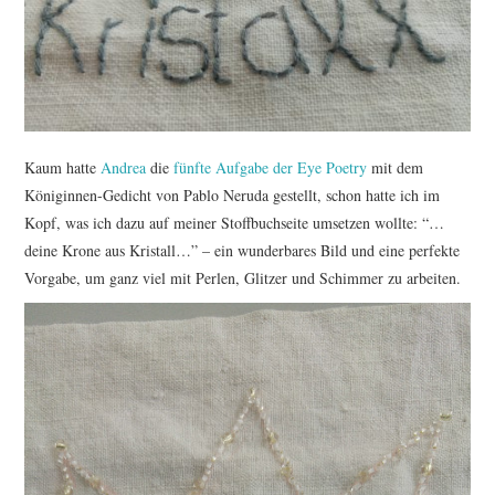
TUTORIALS
WORKSHOPS
PAPIERLIEBE AM
Kaum hatte
Andrea
die
fünfte Aufgabe der Eye Poetry
mit dem
MONTAG
Königinnen-Gedicht von Pablo Neruda gestellt, schon hatte ich im
Kopf, was ich dazu auf meiner Stoffbuchseite umsetzen wollte: “…
IMPRESSUM
deine Krone aus Kristall…” – ein wunderbares Bild und eine perfekte
Vorgabe, um ganz viel mit Perlen, Glitzer und Schimmer zu arbeiten.
DATENSCHUTZ