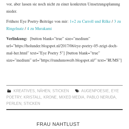
vor, aber lassen sie noch nicht zu einer konkreten Umsetzungsplanung
nieder.
Frühere Eye Poetry-Beiträge von mir:
1+2 zu Carroll und Rilke
/
3 zu
Ringelnatz
/
4 zu Murakami
Verlinkung:
[button blank=”true” size=”medium”
url=”https://holunder.blogspot.nl/2017/06/eye-poetry-05-zeigt-doch-
mal-her.html” text=”Eye Poetry 5″] [button blank=”true”
size=”medium” url=”https://rundumsweib.blogspot.nl/” text=”RUMS”]
KREATIVES
,
NÄHEN
,
STICKEN
AUGENPOESIE
,
EYE
POETRY
,
KRISTALL
,
KRONE
,
MIXED MEDIA
,
PABLO NERUDA
,
PERLEN
,
STICKEN
FRAU NAHTLUST