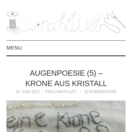
MENU
HOME
AUGENPOESIE (5) –
ÜBER MICH
KRONE AUS KRISTALL
MITTWOCHSMIX &
15. JUNI 2017
FRAU NAHTLUST
10 KOMMENTARE
INTERVIEWS
FREEBOOKS &