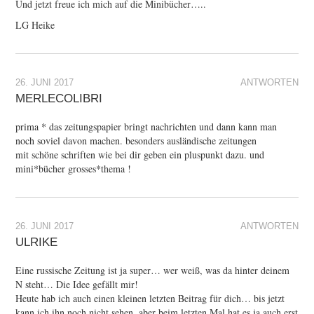
Und jetzt freue ich mich auf die Minibücher…..
LG Heike
26. JUNI 2017
ANTWORTEN
MERLECOLIBRI
prima * das zeitungspapier bringt nachrichten und dann kann man
noch soviel davon machen. besonders ausländische zeitungen
mit schöne schriften wie bei dir geben ein pluspunkt dazu. und
mini*bücher grosses*thema !
26. JUNI 2017
ANTWORTEN
ULRIKE
Eine russische Zeitung ist ja super… wer weiß, was da hinter deinem
N steht… Die Idee gefällt mir!
Heute hab ich auch einen kleinen letzten Beitrag für dich… bis jetzt
kann ich ihn noch nicht sehen, aber beim letzten Mal hat es ja auch erst