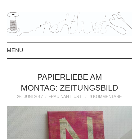
MENU
HOME
PAPIERLIEBE AM
ÜBER MICH
MONTAG: ZEITUNGSBILD
MITTWOCHSMIX &
26. JUNI 2017
FRAU NAHTLUST
9 KOMMENTARE
INTERVIEWS
FREEBOOKS &