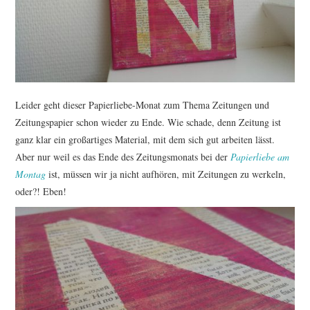
TUTORIALS
WORKSHOPS
PAPIERLIEBE AM
Leider geht dieser Papierliebe-Monat zum Thema Zeitungen und
MONTAG
Zeitungspapier schon wieder zu Ende. Wie schade, denn Zeitung ist
ganz klar ein großartiges Material, mit dem sich gut arbeiten lässt.
IMPRESSUM
Aber nur weil es das Ende des Zeitungsmonats bei der
Papierliebe am
Montag
ist, müssen wir ja nicht aufhören, mit Zeitungen zu werkeln,
DATENSCHUTZ
oder?! Eben!