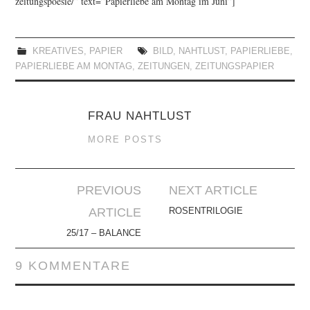
zeitungspoesie/” text=”Papierliebe am Montag im Juni”]
KREATIVES
,
PAPIER
BILD
,
NAHTLUST
,
PAPIERLIEBE
,
PAPIERLIEBE AM MONTAG
,
ZEITUNGEN
,
ZEITUNGSPAPIER
FRAU NAHTLUST
MORE POSTS
Artikel-
PREVIOUS
NEXT ARTICLE
Navigation
ARTICLE
ROSENTRILOGIE
25/17 – BALANCE
9 KOMMENTARE