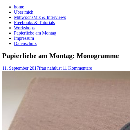
home
Über mich
MittwochsMix & Interviews
Freebooks & Tutorials
Workshops
Papierliebe am Montag
Impressum
Datenschutz
Papierliebe am Montag: Monogramme
11. September 2017
frau nahtlust
11 Kommentare