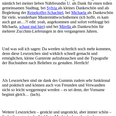
nämlich bei meiner lieben Nähfreundin U. als Dank für einen tollen
gemeinsamen Stadttag, bei
Sylvia
als kleines Dankeschön und als
Begleitung der
Reisekoffer-Schachtel
, bei
Michaela
als Dankeschön
für viele, wunderbare Mustermittwochsthemen (ich hoffe, es kam
auch gut an…?! edit: yeah, angekommen und sofort verbloggt bei
Michaela,
schaut mal hier
) und bei
Mirella
als Dankeschön für
mehrere Zucchini-Lieferungen in den vergangenen Jahren.
Und was soll ich sagen: Da werden sicherlich noch mehr kommen,
denn diese Lesezeichen sind wirklich schnell gemacht und
ermöglichen, kleine Garnreste aufzubrauchen und die Typografie
der Buchstaben nach Belieben zu gestalten. Herrlich!
Als Lesezeichen sind sie dank des Gummis zudem sehr funktional
und praktisch und können auch von Freunden und Verwandten
nicht so leicht weggemopst werden – es sei denn, der Vorname
beginnt gleich… (lach).
Weitere Lesezeichen – gestickt und ungestickt, aber immer schön –