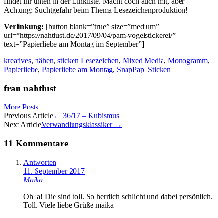
findet ihr unten in der Linkliste. Macht doch auch mit, aber
Achtung: Suchtgefahr beim Thema Lesezeichenproduktion!
Verlinkung:
[button blank=”true” size=”medium”
url=”https://nahtlust.de/2017/09/04/pam-vogelstickerei/”
text=”Papierliebe am Montag im September”]
kreatives
,
nähen
,
sticken
Lesezeichen
,
Mixed Media
,
Monogramm
,
Papierliebe
,
Papierliebe am Montag
,
SnapPap
,
Sticken
frau nahtlust
More Posts
Artikel-
Previous Article
←
36/17 – Kubismus
Next Article
Verwandlungsklassiker
→
Navigation
11 Kommentare
Antworten
11. September 2017
Maika
Oh ja! Die sind toll. So herrlich schlicht und dabei persönlich.
Toll. Viele liebe Grüße maika