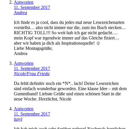
Antworten
11. September 2017
Andrea
Ich finde es ja cool, dass du jedes mal neue Lesezeichenarten
vorstellst… also nicht immer nur die, zum ins Buch stecken…
RICHTIG TOLL!!! So weit hab ich gar nicht gedacht….
mein Kopf war irgendwie immer auf das Gleiche fixiert…
aber wir haben ja dich als Inspirationsquelle! ☺
Liebe Montagsgrüße,
Andrea
Antworten
11. September 2017
Nicole/Frau Frieda
Da fehlt definitiv noch ein *N*.. lach! Deine Lesezeichen
sind einfach wunderbar geworden. Eine klasse Idee – mit dem
Gummiband! Liebste Grüße und einen schönen Start in die
neue Woche. Herzlichst, Nicole
Antworten
11. September 2017
lusyl
Ich hab mich auch sehr darüber gefreut! Nochmals herzlichen