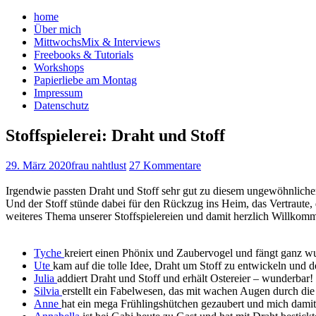
home
Über mich
MittwochsMix & Interviews
Freebooks & Tutorials
Workshops
Papierliebe am Montag
Impressum
Datenschutz
Stoffspielerei: Draht und Stoff
29. März 2020
frau nahtlust
27 Kommentare
Irgendwie passten Draht und Stoff sehr gut zu diesem ungewöhnlich
Und der Stoff stünde dabei für den Rückzug ins Heim, das Vertraute,
weiteres Thema unserer Stoffspielereien und damit herzlich Willkomm
Tyche
kreiert einen Phönix und Zaubervogel und fängt ganz wu
Ute
kam auf die tolle Idee, Draht um Stoff zu entwickeln und d
Julia
addiert Draht und Stoff und erhält Ostereier – wunderbar! 
Silvia
erstellt ein Fabelwesen, das mit wachen Augen durch die
Anne
hat ein mega Frühlingshütchen gezaubert und mich damit 