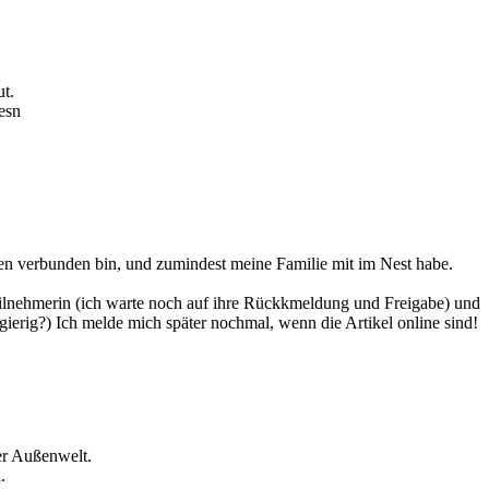
ut.
esn
en verbunden bin, und zumindest meine Familie mit im Nest habe.
i-Teilnehmerin (ich warte noch auf ihre Rückkmeldung und Freigabe) und
ierig?) Ich melde mich später nochmal, wenn die Artikel online sind!
der Außenwelt.
.