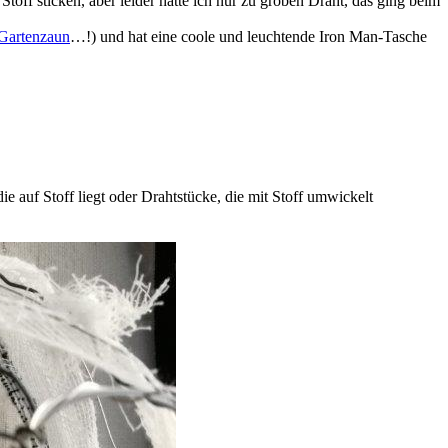
toff sticken, aber leider hatte ich nur zu groben Draht, das ging beim
 Gartenzaun
…!) und hat eine coole und leuchtende Iron Man-Tasche
 auf Stoff liegt oder Drahtstücke, die mit Stoff umwickelt