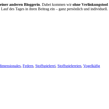
 einer anderen Bloggerin
. Dabei kommen wir
ohne Verlinkungstool
 Lauf des Tages in ihren Beitrag ein – ganz persönlich und individuell.
dimensionales
,
Federn
,
Stoffspielerei
,
Stoffspielereien
,
Vogelkäfig