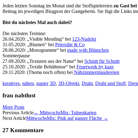
Jeden letzten Sonntag im Monat sind die Stoffspielereien
zu Gast bei
Beitrag im jeweiligen Blogpost der Gastgeberin. Sie fügt die Links im
Bist du nächstes Mal auch dabei?
Die nächsten Termine:
26.04.2020: „Visible Mending“ bei
123-Nadelei
31.05.2020: „Blumen“ bei
Petersilie & Co
28.06.2020: „Monogramme“ bei
made with Blümchen
Sommerpause
27.09.2020: „Texturen aus der Natur“ bei
Schnitt für Schnitt
25.10.2020: „Textile Behältnisse“ bei
Feuerwerk by kaze
29.11.2020: (Thema noch offen) bei
Nähzimmerplaudereien
kreatives
,
nähen
,
papier
3D
,
3D-Objekt
,
Draht
,
Draht und Stoff
,
Drei
frau nahtlust
More Posts
Artikel-
Previous Article
←
MittwochsMix: Tulpenkarten
Next Article
MittwochsMix: Pink auf ganzer Fläche
→
Navigation
27 Kommentare