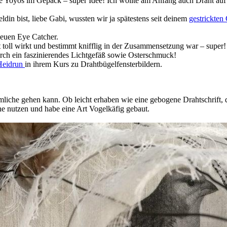
te Yoyos im Gepäck – super Idee! Ich wollte am Anfang auch Draht auf S
din bist, liebe Gabi, wussten wir ja spätestens seit deinem
gestrickten
 neuen Eye Catcher.
 toll wirkt und bestimmt knifflig in der Zusammensetzung war – super!
durch ein faszinierendes Lichtgefäß sowie Osterschmuck!
Heidrun
in ihrem Kurs zu Drahtbügelfensterbildern.
iche gehen kann. Ob leicht erhaben wie eine gebogene Drahtschrift, die
e nutzen und habe eine Art Vogelkäfig gebaut.