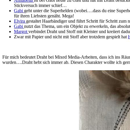
Annabella
ist bei Gabi heute zu Gast und hat mit Draht bestick
Stickversuch immer schief…
Gabi
geht unter die Superhelden (wobei….dass du eine Superhel
für ihren Liebsten genäht. Mega!
Elvira
gestaltet Haarbändiger und führt Schritt für Schritt zum
Gabi
nutzt das Thema, um ein Objekt zu erwerkeln, das absolut
Margot
verbindet Draht und Stoff mit Kleister und kreiiert da
Zwar mit Papier und nicht mit Stoff aber trotzdem gespielt hat
Für mich bedeutet Draht bei Mixed Media-Arbeiten, dass ich ins Räuml
wurden….Draht hebt sich immer ab. Diesen Charakter wollte ich gern