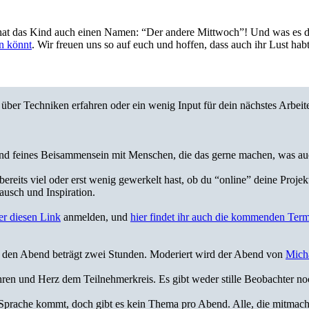
 hat das Kind auch einen Namen: “Der andere Mittwoch”! Und was es dam
n könnt
. Wir freuen uns so auf euch und hoffen, dass auch ihr Lust hab
über Techniken erfahren oder ein wenig Input für dein nächstes Arbei
nd feines Beisammensein mit Menschen, die das gerne machen, was auc
u bereits viel oder erst wenig gewerkelt hast, ob du “online” deine Proj
ausch und Inspiration.
er diesen Link
anmelden, und
hier findet ihr auch die kommenden Te
ür den Abend beträgt zwei Stunden. Moderiert wird der Abend von
Mich
Ohren und Herz dem Teilnehmerkreis. Es gibt weder stille Beobachter n
Sprache kommt, doch gibt es kein Thema pro Abend. Alle, die mitmachen