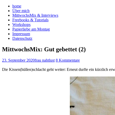
home
Über mich
MittwochsMix & Interviews
Freebooks & Tutorials
Workshops
Papierliebe am Montag
Impressum
Datenschutz
MittwochsMix: Gut gebettet (2)
23. September 2020
frau nahtlust
8 Kommentare
Die Kissen(hüllen)schlacht geht weiter: Erneut durfte ein kürzlich e