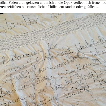
ntlich Fäden dran gelassen und mich in die Optik verliebt. Ich freue 
ren zeitlichen oder unzeitlichen Hüllen entstanden oder gefallen…!