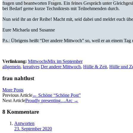
fragen und beantworten Fragen. Ein feines Gespräch unter Gleichgesi
bei Bedarf gerne kurze Techniktests mit Teilnehmenden durch.
Nun seid ihr an der Reihe! Macht mit, seid dabei und meldet euch übe
Eure Michaela und Susanne
P.s.: Übrigens heißt “Der andere Mittwoch” so, weil er an einem Tag 
Verlinkung:
MittwochsMix im September
allgemein
,
kreatives
Der andere Mittwoch
,
Hülle & Zeit
,
Hülle und Ze
frau nahtlust
More Posts
Artikel-
Previous Article
←
Schöne “Schöne Post”
Next Article
Proudly presenting…Arc
→
Navigation
8 Kommentare
Antworten
23. September 2020