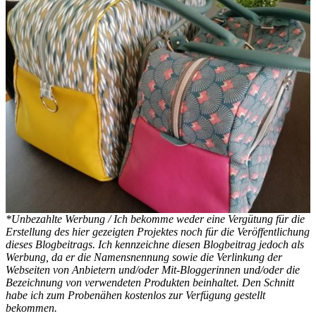
*Unbezahlte Werbung / Ich bekomme weder eine Vergütung für die
Erstellung des hier gezeigten Projektes noch für die Veröffentlichung
dieses Blogbeitrags. Ich kennzeichne diesen Blogbeitrag jedoch als
Werbung, da er die Namensnennung sowie die Verlinkung der
Webseiten von Anbietern und/oder Mit-Bloggerinnen und/oder die
Bezeichnung von verwendeten Produkten beinhaltet. Den Schnitt
habe ich zum Probenähen kostenlos zur Verfügung gestellt
bekommen.