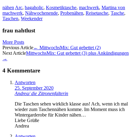
nähen
Arc
,
bagaholic
,
Kosmetiktasche
,
machwerk
,
Martina von
machwerk
,
Nähwochenende
,
Probenähen
,
Reisetasche
,
Tasche
,
Taschen
,
Weekender
frau nahtlust
More Posts
Artikel-
Previous Article
←
MittwochsMix: Gut gebettet (2)
Next Article
MittwochsMix: Gut gebettet (3) plus Ankündigungen
Navigation
→
4 Kommentare
Antworten
25. September 2020
Andrea/ die Zitronenfalterin
Die Taschen sehen wirklich klasse aus! Ach, wenn ich mal
wieder zum Taschennähen komme. Im Moment muss ich
Wintergarderobe für Kinder nähen…
Liebe Grüße
Andrea
Antworten