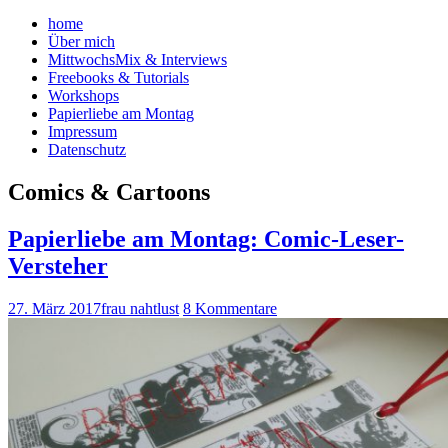
home
Über mich
MittwochsMix & Interviews
Freebooks & Tutorials
Workshops
Papierliebe am Montag
Impressum
Datenschutz
Comics & Cartoons
Papierliebe am Montag: Comic-Leser-
Versteher
27. März 2017
frau nahtlust
8 Kommentare