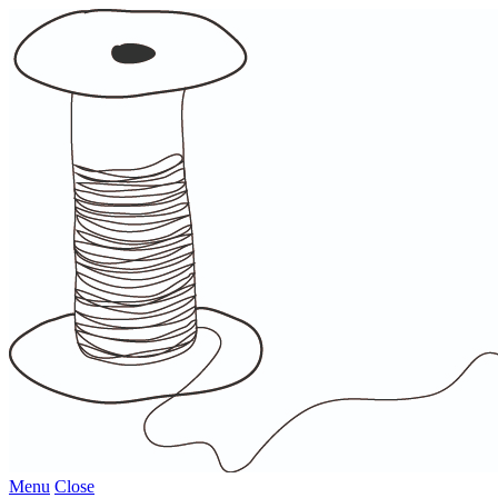
Menu
Close