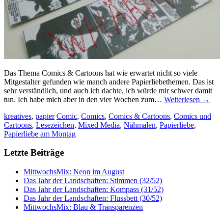
Das Thema Comics & Cartoons hat wie erwartet nicht so viele
Mitgestalter gefunden wie manch andere Papierliebethemen. Das ist
sehr verständlich, und auch ich dachte, ich würde mir schwer damit
tun. Ich habe mich aber in den vier Wochen zum…
Weiterlesen
→
kreatives
,
papier
Comic
,
Comics
,
Comics & Cartoons
,
Comics und
Cartoons
,
Lesezeichen
,
Mixed Media
,
Nähmalen
,
Papierliebe
,
Papierliebe am Montag
Letzte Beiträge
MittwochsMix: Neon im August
Das Jahr der Landschaften: Stimmen (32/52)
Das Jahr der Landschaften: Kompass (31/52)
Das Jahr der Landschaften: Flussbett (30/52)
MittwochsMix: Blau & Transparenzen