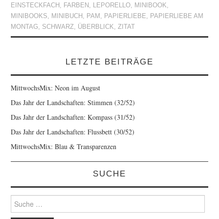
EINSTECKFACH
,
FARBEN
,
LEPORELLO
,
MINIBOOK
,
MINIBOOKS
,
MINIBUCH
,
PAM
,
PAPIERLIEBE
,
PAPIERLIEBE AM
MONTAG
,
SCHWARZ
,
ÜBERBLICK
,
ZITAT
LETZTE BEITRÄGE
MittwochsMix: Neon im August
Das Jahr der Landschaften: Stimmen (32/52)
Das Jahr der Landschaften: Kompass (31/52)
Das Jahr der Landschaften: Flussbett (30/52)
MittwochsMix: Blau & Transparenzen
SUCHE
Suche
nach: