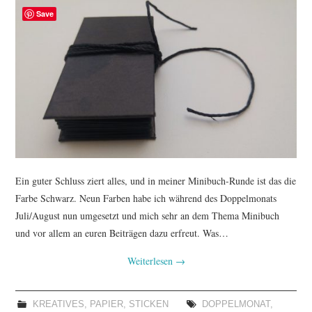
TUTORIALS
Save
WORKSHOPS
PAPIERLIEBE AM
MONTAG
IMPRESSUM
Ein guter Schluss ziert alles, und in meiner Minibuch-Runde ist das die
DATENSCHUTZ
Farbe Schwarz. Neun Farben habe ich während des Doppelmonats
Juli/August nun umgesetzt und mich sehr an dem Thema Minibuch
und vor allem an euren Beiträgen dazu erfreut. Was…
Weiterlesen
→
KREATIVES
,
PAPIER
,
STICKEN
DOPPELMONAT
,