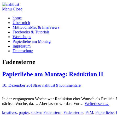
Menu
Close
home
Über mich
MittwochsMix & Interviews
Freebooks & Tutorials
Workshops
Papierliebe am Montag
Impressum
Datenschutz
Fadensterne
Papierliebe am Montag: Reduktion II
10. Dezember 2018
frau nahtlust
9 Kommentare
In der vergangenen Woche war Reduktion eher Wunsch als Realität. 
nächste Woche, da…. Aber lassen wir das. Vor…
Weiterlesen
→
kreatives
,
papier
,
sticken
Fadenstern
,
Fadensterne
,
PaM
,
Papierliebe
,