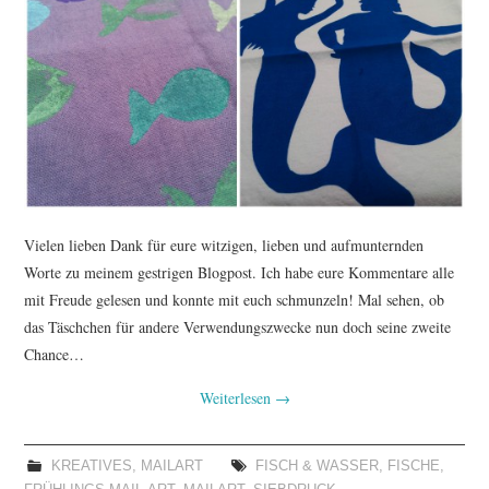
TUTORIALS
WORKSHOPS
PAPIERLIEBE AM
MONTAG
IMPRESSUM
Vielen lieben Dank für eure witzigen, lieben und aufmunternden
Worte zu meinem gestrigen Blogpost. Ich habe eure Kommentare alle
DATENSCHUTZ
mit Freude gelesen und konnte mit euch schmunzeln! Mal sehen, ob
das Täschchen für andere Verwendungszwecke nun doch seine zweite
Chance…
Weiterlesen
→
KREATIVES
,
MAILART
FISCH & WASSER
,
FISCHE
,