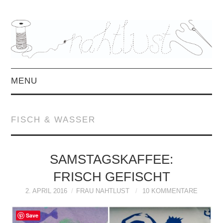
MENU
HOME
FISCH & WASSER
ÜBER MICH
MITTWOCHSMIX &
SAMSTAGSKAFFEE:
FRISCH GEFISCHT
INTERVIEWS
2. APRIL 2016
FRAU NAHTLUST
10 KOMMENTARE
FREEBOOKS &
Save