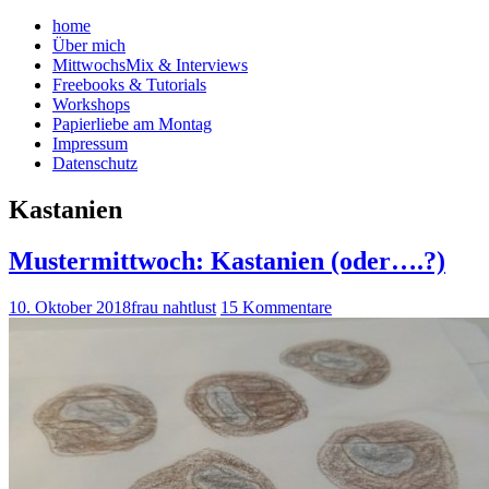
home
Über mich
MittwochsMix & Interviews
Freebooks & Tutorials
Workshops
Papierliebe am Montag
Impressum
Datenschutz
Kastanien
Mustermittwoch: Kastanien (oder….?)
10. Oktober 2018
frau nahtlust
15 Kommentare