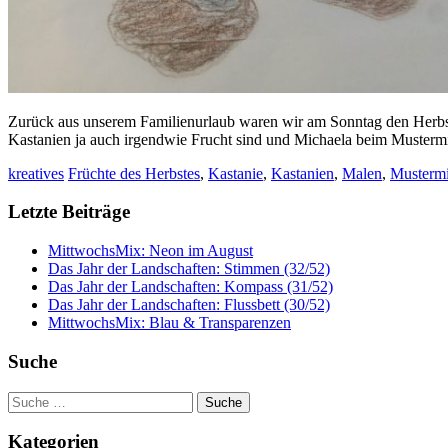
Zurück aus unserem Familienurlaub waren wir am Sonntag den Herbs
Kastanien ja auch irgendwie Frucht sind und Michaela beim Muste
kreatives
Früchte des Herbstes
,
Kastanie
,
Kastanien
,
Malen
,
Musterm
Letzte Beiträge
MittwochsMix: Neon im August
Das Jahr der Landschaften: Stimmen (32/52)
Das Jahr der Landschaften: Kompass (31/52)
Das Jahr der Landschaften: Flussbett (30/52)
MittwochsMix: Blau & Transparenzen
Suche
Suche
nach:
Kategorien