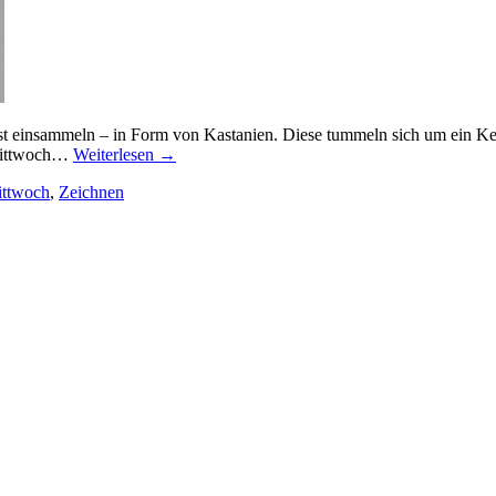
t einsammeln – in Form von Kastanien. Diese tummeln sich um ein K
rmittwoch…
Weiterlesen
→
ittwoch
,
Zeichnen