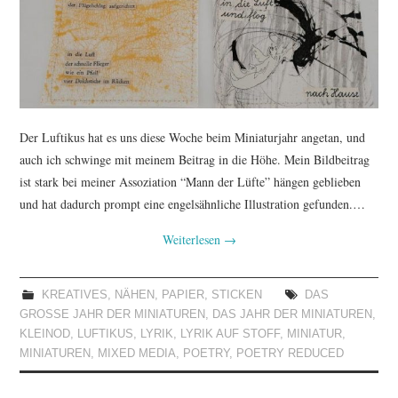
TUTORIALS
WORKSHOPS
PAPIERLIEBE AM
Der Luftikus hat es uns diese Woche beim Miniaturjahr angetan, und
MONTAG
auch ich schwinge mit meinem Beitrag in die Höhe. Mein Bildbeitrag
ist stark bei meiner Assoziation “Mann der Lüfte” hängen geblieben
IMPRESSUM
und hat dadurch prompt eine engelsähnliche Illustration gefunden.…
Weiterlesen
→
DATENSCHUTZ
KREATIVES
,
NÄHEN
,
PAPIER
,
STICKEN
DAS
GROSSE JAHR DER MINIATUREN
,
DAS JAHR DER MINIATUREN
,
KLEINOD
,
LUFTIKUS
,
LYRIK
,
LYRIK AUF STOFF
,
MINIATUR
,
MINIATUREN
,
MIXED MEDIA
,
POETRY
,
POETRY REDUCED