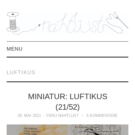
MENU
HOME
LUFTIKUS
ÜBER MICH
MITTWOCHSMIX &
MINIATUR: LUFTIKUS
(21/52)
INTERVIEWS
28. MAI 2021
FRAU NAHTLUST
6 KOMMENTARE
FREEBOOKS &