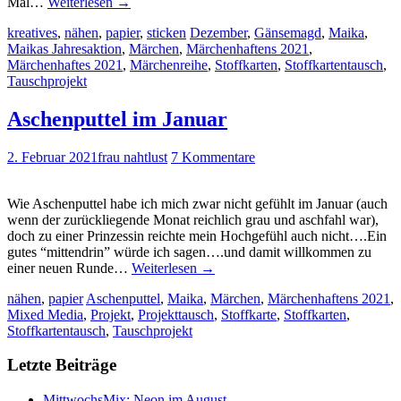
Mal…
Weiterlesen
→
kreatives
,
nähen
,
papier
,
sticken
Dezember
,
Gänsemagd
,
Maika
,
Maikas Jahresaktion
,
Märchen
,
Märchenhaftens 2021
,
Märchenhaftes 2021
,
Märchenreihe
,
Stoffkarten
,
Stoffkartentausch
,
Tauschprojekt
Aschenputtel im Januar
2. Februar 2021
frau nahtlust
7 Kommentare
Wie Aschenputtel habe ich mich zwar nicht gefühlt im Januar (auch
wenn der zurückliegende Monat reichlich grau und aschfahl war),
doch zu einer Prinzessin reichte mein Hochgefühl auch nicht….Ein
gutes “mittendrin” würde ich sagen….und damit willkommen zu
einer neuen Runde…
Weiterlesen
→
nähen
,
papier
Aschenputtel
,
Maika
,
Märchen
,
Märchenhaftens 2021
,
Mixed Media
,
Projekt
,
Projekttausch
,
Stoffkarte
,
Stoffkarten
,
Stoffkartentausch
,
Tauschprojekt
Letzte Beiträge
MittwochsMix: Neon im August