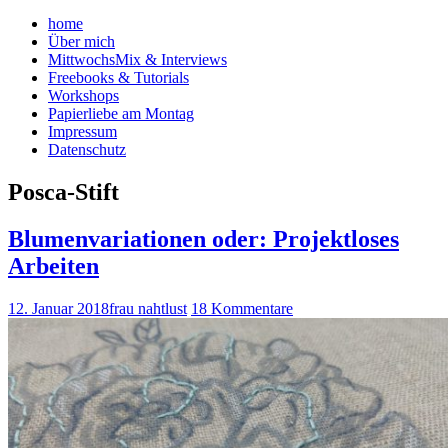
home
Über mich
MittwochsMix & Interviews
Freebooks & Tutorials
Workshops
Papierliebe am Montag
Impressum
Datenschutz
Posca-Stift
Blumenvariationen oder: Projektloses
Arbeiten
12. Januar 2018
frau nahtlust
18 Kommentare