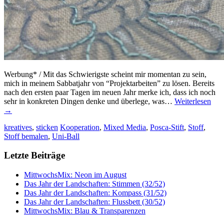
Werbung* / Mit das Schwierigste scheint mir momentan zu sein,
mich in meinem Sabbatjahr von “Projektarbeiten” zu lösen. Bereits
nach den ersten paar Tagen im neuen Jahr merke ich, dass ich noch
sehr in konkreten Dingen denke und überlege, was…
Weiterlesen
→
kreatives
,
sticken
Kooperation
,
Mixed Media
,
Posca-Stift
,
Stoff
,
Stoff bemalen
,
Uni-Ball
Letzte Beiträge
MittwochsMix: Neon im August
Das Jahr der Landschaften: Stimmen (32/52)
Das Jahr der Landschaften: Kompass (31/52)
Das Jahr der Landschaften: Flussbett (30/52)
MittwochsMix: Blau & Transparenzen