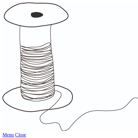
Menu
Close