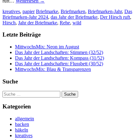
ruft…
Weiterlesen
→
kreatives
,
papier
Briefmarke
,
Briefmarken
,
Briefmarken-Jahr
,
Das
Briefmarken-Jahr 2024
,
das Jahr der Briefmarke
,
Der Hirsch ruft
,
Hirsch
,
Jahr der Briefmarke
,
Rehe
,
wild
Letzte Beiträge
MittwochsMix: Neon im August
Das Jahr der Landschaften: Stimmen (32/52)
Das Jahr der Landschaften: Kompass (31/52)
Das Jahr der Landschaften: Flussbett (30/52)
MittwochsMix: Blau & Transparenzen
Suche
Suche
nach:
Kategorien
allgemein
backen
häkeln
kreatives