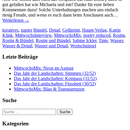
gut gefallen hat wie Michaela und mir! Danke für eure lieben
Kommentare dazu! Solche Unterhaltungen machen uns einfach
riesig Freude, und wenn es euch dann beim Anschauen auch…
Weiterlesen
→
kreatives
,
papier
Bündel
,
Detail
,
Gelliprint
,
Haupt-Verlag
,
Katrin
Klink
,
MittwochsInterview
,
MittwochsMix
,
poetry reduced
,
Rostig
,
Rostig & Bündel
,
Rostig und Bündel
,
Sabine Ickler
,
Tinte
,
Wasser
,
Wasser & Detail
,
Wasser und Detail
,
Wortschnipsel
Letzte Beiträge
MittwochsMix: Neon im August
Das Jahr der Landschaften: Stimmen (32/52)
Das Jahr der Landschaften: Kompass (31/52)
Das Jahr der Landschaften: Flussbett (30/52)
MittwochsMix: Blau & Transparenzen
Suche
Suche
nach:
Kategorien