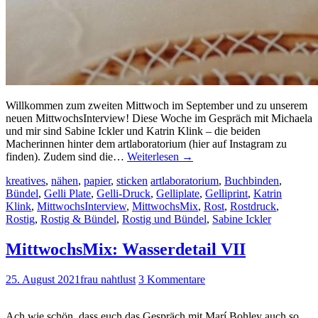
Willkommen zum zweiten Mittwoch im September und zu unserem
neuen MittwochsInterview! Diese Woche im Gespräch mit Michaela
und mir sind Sabine Ickler und Katrin Klink – die beiden
Macherinnen hinter dem artlaboratorium (hier auf Instagram zu
finden). Zudem sind die…
Weiterlesen
→
kreatives
,
nähen
,
papier
,
sticken
artlaboratorium
,
Buchbinden
,
Bündel
,
Gelli Plate
,
Gelli-Druck
,
Gelliplate
,
Gelliprint
,
Katrin
Klink
,
MittwochsInterview
,
MittwochsMix
,
Rost
,
Rostdruck
,
Rostig
,
Rostig & Bündel
,
Rostig und Bündel
,
Sabine Ickler
MittwochsMix: Wasserdetail VII
25. August 2021
frau nahtlust
3 Kommentare
Ach wie schön, dass euch das Gespräch mit Marí Bohley auch so