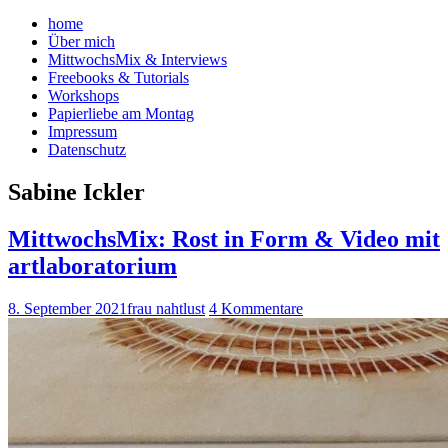
home
Über mich
MittwochsMix & Interviews
Freebooks & Tutorials
Workshops
Papierliebe am Montag
Impressum
Datenschutz
Sabine Ickler
MittwochsMix: Rost in Form & Video mit
artlaboratorium
8. September 2021
frau nahtlust
4 Kommentare