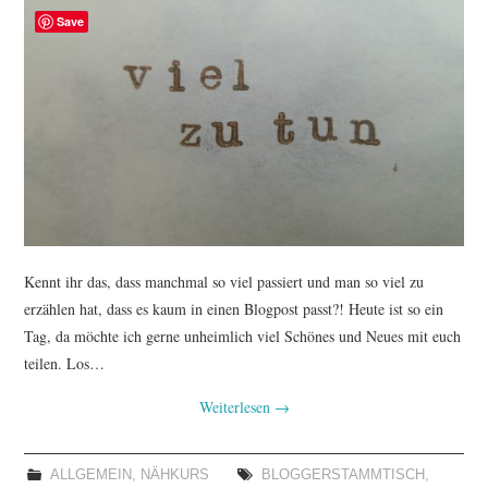
TUTORIALS
Save
WORKSHOPS
PAPIERLIEBE AM
MONTAG
IMPRESSUM
Kennt ihr das, dass manchmal so viel passiert und man so viel zu
DATENSCHUTZ
erzählen hat, dass es kaum in einen Blogpost passt?! Heute ist so ein
Tag, da möchte ich gerne unheimlich viel Schönes und Neues mit euch
teilen. Los…
Weiterlesen
→
ALLGEMEIN
,
NÄHKURS
BLOGGERSTAMMTISCH
,