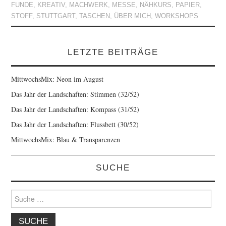
FUNDE
,
KREATIV
,
MACHWERK
,
MESSE
,
NÄHKURS
,
PAPIER
,
STOFF
,
STUTTGART
,
TASCHEN
,
ÜBER MICH
,
WORKSHOPS
LETZTE BEITRÄGE
MittwochsMix: Neon im August
Das Jahr der Landschaften: Stimmen (32/52)
Das Jahr der Landschaften: Kompass (31/52)
Das Jahr der Landschaften: Flussbett (30/52)
MittwochsMix: Blau & Transparenzen
SUCHE
Suche
nach: