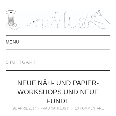
MENU
HOME
STUTTGART
ÜBER MICH
MITTWOCHSMIX &
NEUE NÄH- UND PAPIER-
WORKSHOPS UND NEUE
INTERVIEWS
FUNDE
FREEBOOKS &
28. APRIL 2017
FRAU NAHTLUST
13 KOMMENTARE