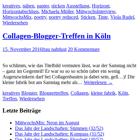
kreatives
,
nähen
,
papier
,
sticken
Ausstellung
,
Horizont
,
Horizontabschluss
,
Michaela Müller
,
MittwochsInterview
,
MittwochsMix
,
poetry
,
poetry reduced
,
Sticken
,
Tinte
,
Viola Rudel
,
Wiedersehen
Collagen-Blogger-Treffen in Köln
15. November 2016
frau nahtlust
20 Kommentare
So schlimm, wie das Titelbild vermuten lässt, war der Samstag nicht
– ganz im Gegenteil! Er war so so so schön (aber ein wenig
Augenzwinkern darf bei Collagenbauten ja dabei sein, gell…)! Die
kleine fabrik bot am Samstag mehr als…
Weiterlesen
→
kreatives
Blogger
,
Bloggertreffen
,
Collagen
,
kleine fabrik
,
Köln
,
Treffen
,
Wiedersehen
Letzte Beiträge
MittwochsMix: Neon im August
Das Jahr der Landschaften: Stimmen (32/52)
Das Jahr der Landschaften: Kompass (31/52)
Das Jahr der Landschaften: Flussbett (30/52)