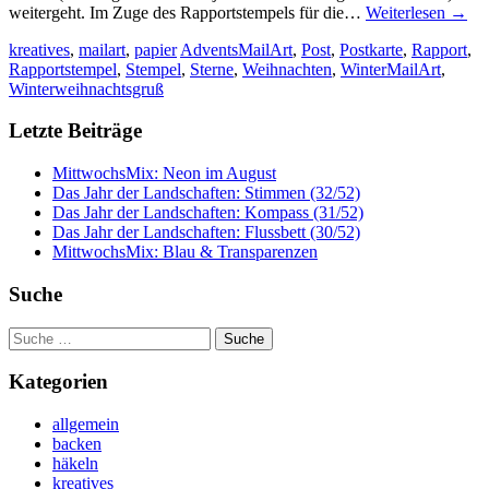
weitergeht. Im Zuge des Rapportstempels für die…
Weiterlesen
→
kreatives
,
mailart
,
papier
AdventsMailArt
,
Post
,
Postkarte
,
Rapport
,
Rapportstempel
,
Stempel
,
Sterne
,
Weihnachten
,
WinterMailArt
,
Winterweihnachtsgruß
Letzte Beiträge
MittwochsMix: Neon im August
Das Jahr der Landschaften: Stimmen (32/52)
Das Jahr der Landschaften: Kompass (31/52)
Das Jahr der Landschaften: Flussbett (30/52)
MittwochsMix: Blau & Transparenzen
Suche
Suche
nach:
Kategorien
allgemein
backen
häkeln
kreatives