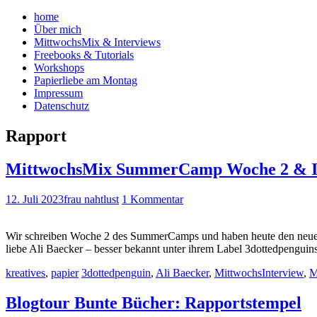
home
Über mich
MittwochsMix & Interviews
Freebooks & Tutorials
Workshops
Papierliebe am Montag
Impressum
Datenschutz
Rapport
MittwochsMix SummerCamp Woche 2 & Int
12. Juli 2023
frau nahtlust
1 Kommentar
Wir schreiben Woche 2 des SummerCamps und haben heute den neuen I
liebe Ali Baecker – besser bekannt unter ihrem Label 3dottedpengu
kreatives
,
papier
3dottedpenguin
,
Ali Baecker
,
MittwochsInterview
,
M
Blogtour Bunte Bücher: Rapportstempel