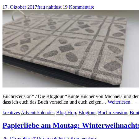
17. Oktober 2017
frau nahtlust
19 Kommentare
Buchrezension* / Die Blogtour *Bunte Bücher von Michaela und dem Ha
dass ich euch das Buch vorstellen und euch zeigen…
Weiterlesen
→
kreatives
Adventskalender
,
Blog-Hop
,
Blogtour
,
Buchrezension
,
Bunt
Papierliebe am Montag: Winterweihnacht
26. Dezember 2016
frau nahtlust
5 Kommentare