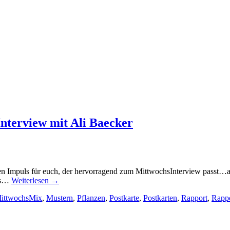
erview mit Ali Baecker
mpuls für euch, der hervorragend zum MittwochsInterview passt…als ob
ins…
Weiterlesen
→
ittwochsMix
,
Mustern
,
Pflanzen
,
Postkarte
,
Postkarten
,
Rapport
,
Rappo