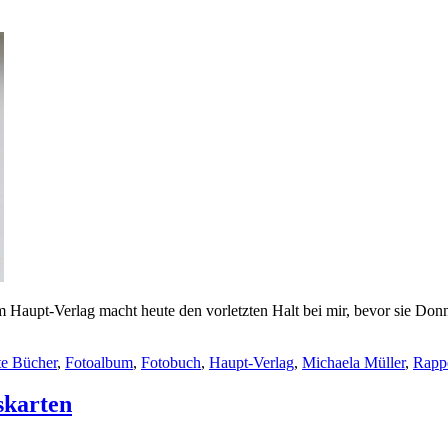
upt-Verlag macht heute den vorletzten Halt bei mir, bevor sie Donner
e Bücher
,
Fotoalbum
,
Fotobuch
,
Haupt-Verlag
,
Michaela Müller
,
Rapp
skarten