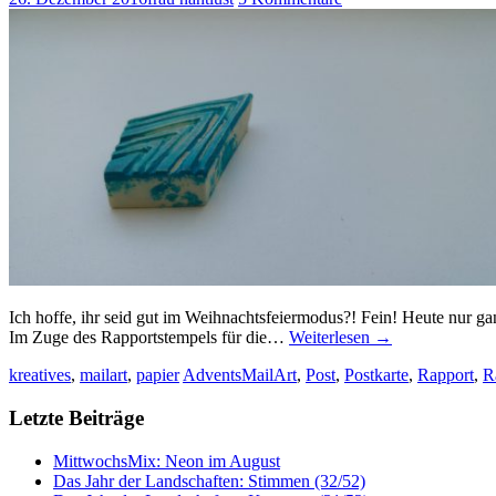
Ich hoffe, ihr seid gut im Weihnachtsfeiermodus?! Fein! Heute nur ga
Im Zuge des Rapportstempels für die…
Weiterlesen
→
kreatives
,
mailart
,
papier
AdventsMailArt
,
Post
,
Postkarte
,
Rapport
,
R
Letzte Beiträge
MittwochsMix: Neon im August
Das Jahr der Landschaften: Stimmen (32/52)