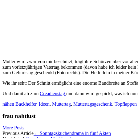
Mutter wird zwar von mir beschürzt, trägt ihre Schürzen aber vor all
zum vorletztjährigen Vatertag bekommen (davon habe ich leider kein 
zum Geburtstag geschenkt (Foto rechts). Die Helferlein in meiner Kü
Wie ihr seht: Der Schnitt ermöglicht eine enorme Bandbreite an Stoffa
Und damit ab zum
Creadienstag
und dann wird gespickt, was ich nu
nähen
Backhelfer
,
Ideen
,
Muttertag
,
Muttertagsgeschenk
,
Topflappen
frau nahtlust
More Posts
Artikel-
Previous Article
←
Sonntagskuchendrama in fünf Akten