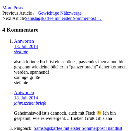
More Posts
Artikel-
Previous Article
←
Gewichtige Nähzwerge
Next Article
Samstagskaffee mit erster Sommerpost
→
Navigation
4 Kommentare
Antworten
18. Juli 2014
stefanie
also ich finde fisch ist ein schönes, passendes thema und bin
gespannt wie deine bücher in “ganzer pracht” daher kommen
werden. spannend!
sonnige grüße
stefanie
Antworten
18. Juli 2014
jahreszeitenbriefe
Geheimnisvoll ist’s dennoch, auch mit Fisch
Ich bin
gespannt, wie es weitergeht… Lieben Gruß Ghislana
Pingback:
Samstagskaffee mit erster Sommerpost | nahtlust