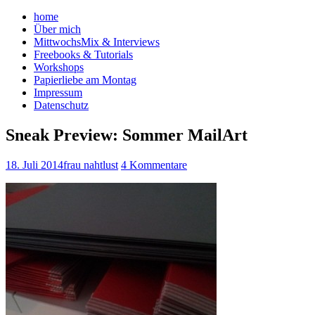
home
Über mich
MittwochsMix & Interviews
Freebooks & Tutorials
Workshops
Papierliebe am Montag
Impressum
Datenschutz
Sneak Preview: Sommer MailArt
18. Juli 2014
frau nahtlust
4 Kommentare