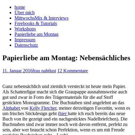
home
Über mich
MittwochsMix & Interviews
Freebooks & Tutorials
Workshops
Papierliebe am Montag
Impressum
Datenschutz
Papierliebe am Montag: Nebensächliches
11. Januar 2016
frau nahtlust
12 Kommentare
Ganz nebensächlich und ziemlich versteckt ist heute mein Papier.
Als Schattenfigur macht sich die Graupappe ausnahmsweise auch
gut und zwar in Form des Trägermaterials für die auf Stoff
gestickten Monogramme. Die Buchstaben sind angelehnt an das
Alphabet
von
Kelly Fletcher
, meiner derzeitigen Favoritin, wenn es
um frisches Stickdesign geht (
hier
hatte ich euch bereits das neue
Buch von ihr gezeigt und ein nachgesticktes Nadelbriefchen). Die
Buchstaben sind zwar immer noch weit davon entfernt, perfekt zu
sein, aber wer braucht schon Perfektion, wenn es um mit Freude