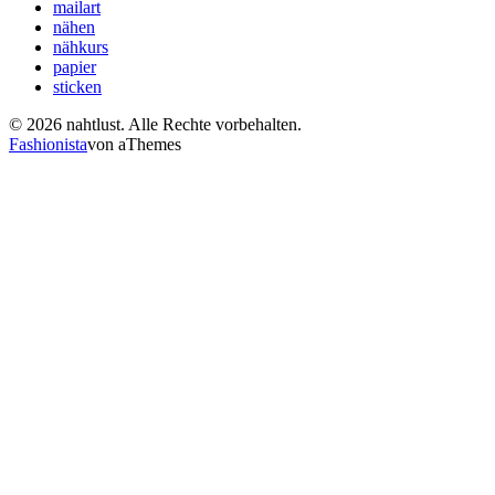
mailart
nähen
nähkurs
papier
sticken
© 2026 nahtlust. Alle Rechte vorbehalten.
Fashionista
von aThemes