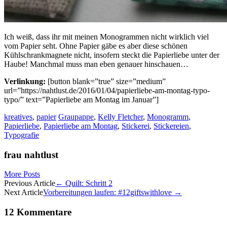
Ich weiß, dass ihr mit meinen Monogrammen nicht wirklich viel
vom Papier seht. Ohne Papier gäbe es aber diese schönen
Kühlschrankmagnete nicht, insofern steckt die Papierliebe unter der
Haube! Manchmal muss man eben genauer hinschauen…
Verlinkung:
[button blank=”true” size=”medium”
url=”https://nahtlust.de/2016/01/04/papierliebe-am-montag-typo-
typo/” text=”Papierliebe am Montag im Januar”]
kreatives
,
papier
Graupappe
,
Kelly Fletcher
,
Monogramm
,
Papierliebe
,
Papierliebe am Montag
,
Stickerei
,
Stickereien
,
Typografie
frau nahtlust
More Posts
Artikel-
Previous Article
←
Quilt: Schritt 2
Next Article
Vorbereitungen laufen: #12giftswithlove
→
Navigation
12 Kommentare