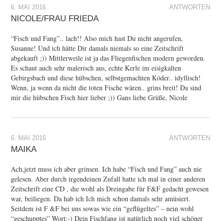
6. MAI 2016
ANTWORTEN
NICOLE/FRAU FRIEDA
“Fisch und Fang”.. lach!! Also mich hast Du nicht angerufen,
Susanne! Und ich hätte Dir damals niemals so eine Zeitschrift
abgekauft ;)) Mittlerweile ist ja das Fliegenfischen modern geworden.
Es schaut auch sehr malerisch aus, echte Kerle im eisigkalten
Gebirgsbach und diese hübschen, selbstgemachten Köder.. idyllisch!
Wenn, ja wenn da nicht die toten Fische wären.. grins breit! Da sind
mir die hübschen Fisch hier lieber ;)) Gans liebe Grüße, Nicole
6. MAI 2016
ANTWORTEN
MAIKA
Ach,jetzt muss ich aber grinsen. Ich habe “Fisch und Fang” auch nie
gelesen. Aber durch irgendeinen Zufall hatte ich mal in einer anderen
Zeitschrift eine CD , die wohl als Dreingabe für F&F gedacht gewesen
war, beiliegen. Da hab ich Ich mich schon damals sehr amüsiert.
Seitdem ist F &F bei uns sowas wie ein “geflügeltes” – nein wohl
“geschupptes” Wort:-) Dein Fischfang ist natürlich noch viel schöner