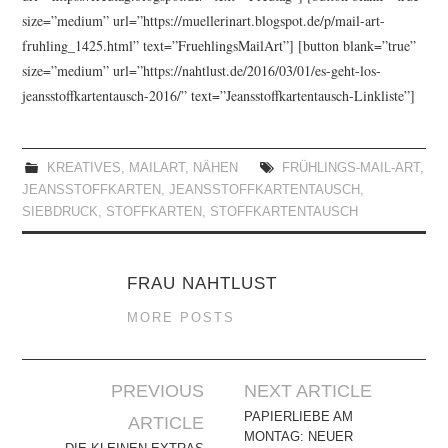
size=”medium” url=”https://muellerinart.blogspot.de/p/mail-art-
fruhling_1425.html” text=”FruehlingsMailArt”] [button blank=”true”
size=”medium” url=”https://nahtlust.de/2016/03/01/es-geht-los-
jeansstoffkartentausch-2016/” text=”Jeansstoffkartentausch-Linkliste”]
KREATIVES
,
MAILART
,
NÄHEN
FRÜHLINGS-MAIL-ART
,
JEANSSTOFFKARTEN
,
JEANSSTOFFKARTENTAUSCH
,
SIEBDRUCK
,
STOFFKARTEN
,
STOFFKARTENTAUSCH
FRAU NAHTLUST
MORE POSTS
Artikel-
PREVIOUS
NEXT ARTICLE
Navigation
PAPIERLIEBE AM
ARTICLE
MONTAG: NEUER