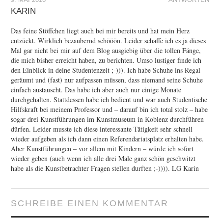
9. MAI 2016
ANTWORTEN
KARIN
Das feine Stöffchen liegt auch bei mir bereits und hat mein Herz
entzückt. Wirklich bezaubernd schööön. Leider schaffe ich es ja dieses
Mal gar nicht bei mir auf dem Blog ausgiebig über die tollen Fänge,
die mich bisher erreicht haben, zu berichten. Umso lustiger finde ich
den Einblick in deine Studentenzeit ;-))). Ich habe Schuhe ins Regal
geräumt und (fast) nur aufpassen müssen, dass niemand seine Schuhe
einfach austauscht. Das habe ich aber auch nur einige Monate
durchgehalten. Stattdessen habe ich bedient und war auch Studentische
Hilfskraft bei meinem Professor und – darauf bin ich total stolz – habe
sogar drei Kunstführungen im Kunstmuseum in Koblenz durchführen
dürfen. Leider musste ich diese interessante Tätigkeit sehr schnell
wieder aufgeben als ich dann einen Referendariatsplatz erhalten habe.
Aber Kunstführungen – vor allem mit Kindern – würde ich sofort
wieder geben (auch wenn ich alle drei Male ganz schön geschwitzt
habe als die Kunstbetrachter Fragen stellen durften ;-)))). LG Karin
SCHREIBE EINEN KOMMENTAR