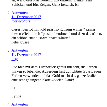
an, wie dieser Plastiktütendruck entsteht. Danke! Fürs
Schicken und fürs Zeigen. Ganz herzlich, Eli
Antworten
11. Dezember 2017
merlecolibri
dieses rosa rot mit gold passt so gut zum winter * prima
diesen effekt durch “plastiktütendruck” und dazu das nähen,
ein schöne “nahtlust-weihnachts-karte”
liebe grüsse
Antworten
11. Dezember 2017
lusyl
Die Idee mit dem Tütendruck gefällt mir sehr, die Farben
wirken so lebendig. Außerdem hast du richtige Gute-Lauen-
Farben verwendet und das Gold macht das ganze festlich.
eine sehr gelungene Karte – vielen Dank!
LG
Sylvia
Antworten