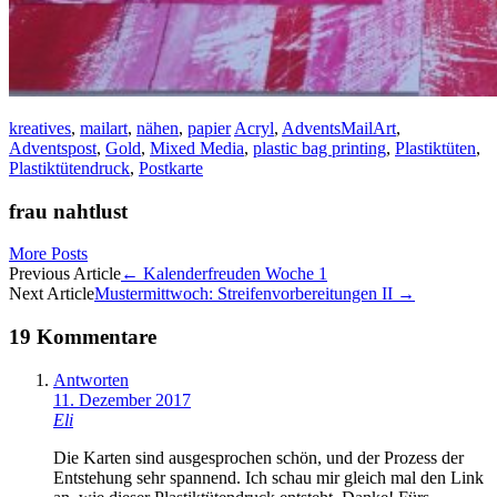
kreatives
,
mailart
,
nähen
,
papier
Acryl
,
AdventsMailArt
,
Adventspost
,
Gold
,
Mixed Media
,
plastic bag printing
,
Plastiktüten
,
Plastiktütendruck
,
Postkarte
frau nahtlust
More Posts
Artikel-
Previous Article
←
Kalenderfreuden Woche 1
Next Article
Mustermittwoch: Streifenvorbereitungen II
→
Navigation
19 Kommentare
Antworten
11. Dezember 2017
Eli
Die Karten sind ausgesprochen schön, und der Prozess der
Entstehung sehr spannend. Ich schau mir gleich mal den Link