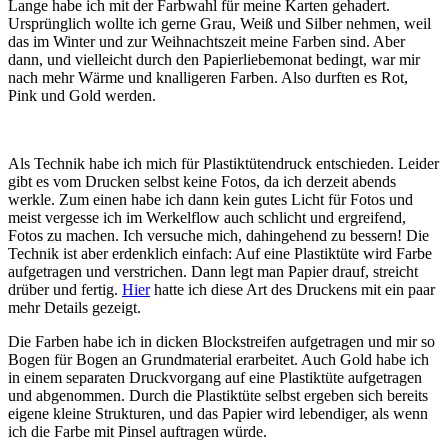
Lange habe ich mit der Farbwahl für meine Karten gehadert.
Ursprünglich wollte ich gerne Grau, Weiß und Silber nehmen, weil
das im Winter und zur Weihnachtszeit meine Farben sind. Aber
dann, und vielleicht durch den Papierliebemonat bedingt, war mir
nach mehr Wärme und knalligeren Farben. Also durften es Rot,
Pink und Gold werden.
Als Technik habe ich mich für Plastiktütendruck entschieden. Leider
gibt es vom Drucken selbst keine Fotos, da ich derzeit abends
werkle. Zum einen habe ich dann kein gutes Licht für Fotos und
meist vergesse ich im Werkelflow auch schlicht und ergreifend,
Fotos zu machen. Ich versuche mich, dahingehend zu bessern! Die
Technik ist aber erdenklich einfach: Auf eine Plastiktüte wird Farbe
aufgetragen und verstrichen. Dann legt man Papier drauf, streicht
drüber und fertig.
Hier
hatte ich diese Art des Druckens mit ein paar
mehr Details gezeigt.
Die Farben habe ich in dicken Blockstreifen aufgetragen und mir so
Bogen für Bogen an Grundmaterial erarbeitet. Auch Gold habe ich
in einem separaten Druckvorgang auf eine Plastiktüte aufgetragen
und abgenommen. Durch die Plastiktüte selbst ergeben sich bereits
eigene kleine Strukturen, und das Papier wird lebendiger, als wenn
ich die Farbe mit Pinsel auftragen würde.