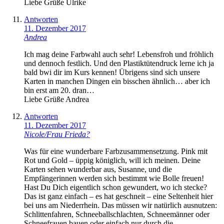
Liebe Grüße Ulrike
Antworten
11. Dezember 2017
Andrea
Ich mag deine Farbwahl auch sehr! Lebensfroh und fröhlich
und dennoch festlich. Und den Plastiktütendruck lerne ich ja
bald bwi dir im Kurs kennen! Übrigens sind sich unsere
Karten in manchen Dingen ein bisschen ähnlich… aber ich
bin erst am 20. dran…
Liebe Grüße Andrea
Antworten
11. Dezember 2017
Nicole/Frau Frieda?
Was für eine wunderbare Farbzusammensetzung. Pink mit
Rot und Gold – üppig königlich, will ich meinen. Deine
Karten sehen wunderbar aus, Susanne, und die
Empfängerinnen werden sich bestimmt wie Bolle freuen!
Hast Du Dich eigentlich schon gewundert, wo ich stecke?
Das ist ganz einfach – es hat geschneit – eine Seltenheit hier
bei uns am Niederrhein. Das müssen wir natürlich ausnutzen:
Schlittenfahren, Schneeballschlachten, Schneemänner oder
Schneefrauen bauen oder einfach nur durch die