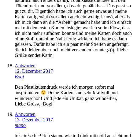
natürlich auch anders kann). Total klasse die Idee mit dem
Tütendruck und vor allem, dass du genäht hast. Das passt so
gut zu dir. Eigentlich hätte ich auch gerne etwas auf meine
Karten aufgenäht (vor allem auch ein wenig Jeans), aber als
ich mich dann an die “Arbeit” gemacht habe und ich einfach
mal mit den ersten Karten loslegte, war ich so im Flow, dass
ich nicht mehr aufhören konnte und meine Karten doch auch
ohne Stoff und ohne Naht fertig wirkten. Ich habe es dann
gelassen. Dafür habe ich ein paar mehr Streifen angefertigt,
die ich leider aber noch nicht versenden konnte ;-))). Liebe
Grüße sendet Karin
Antworten
12. Dezember 2017
Bogi
Den Plastiktütendruck werde ich morgen sofort mal
ausprobieren
Deine Karten sind sehr kraftvoll und
wunderschön! Und jede ein Unikat, ganz wunderbar,
Liebe Grüsse, Bogi
Antworten
13. Dezember 2017
mano
três, três chic!! ich staune wie toll pink mit gold aussieht und