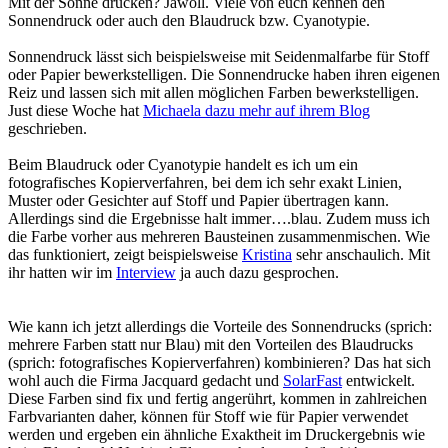
Mit der Sonne drucken? Jawoll. Viele von euch kennen den
Sonnendruck oder auch den Blaudruck bzw. Cyanotypie.
Sonnendruck lässt sich beispielsweise mit Seidenmalfarbe für Stoff
oder Papier bewerkstelligen. Die Sonnendrucke haben ihren eigenen
Reiz und lassen sich mit allen möglichen Farben bewerkstelligen.
Just diese Woche hat
Michaela dazu mehr auf ihrem Blog
geschrieben.
Beim Blaudruck oder Cyanotypie handelt es ich um ein
fotografisches Kopierverfahren, bei dem ich sehr exakt Linien,
Muster oder Gesichter auf Stoff und Papier übertragen kann.
Allerdings sind die Ergebnisse halt immer….blau. Zudem muss ich
die Farbe vorher aus mehreren Bausteinen zusammenmischen. Wie
das funktioniert, zeigt beispielsweise
Kristina
sehr anschaulich. Mit
ihr hatten wir im
Interview
ja auch dazu gesprochen.
Wie kann ich jetzt allerdings die Vorteile des Sonnendrucks (sprich:
mehrere Farben statt nur Blau) mit den Vorteilen des Blaudrucks
(sprich: fotografisches Kopierverfahren) kombinieren? Das hat sich
wohl auch die Firma Jacquard gedacht und
SolarFast
entwickelt.
Diese Farben sind fix und fertig angerührt, kommen in zahlreichen
Farbvarianten daher, können für Stoff wie für Papier verwendet
werden und ergeben ein ähnliche Exaktheit im Druckergebnis wie