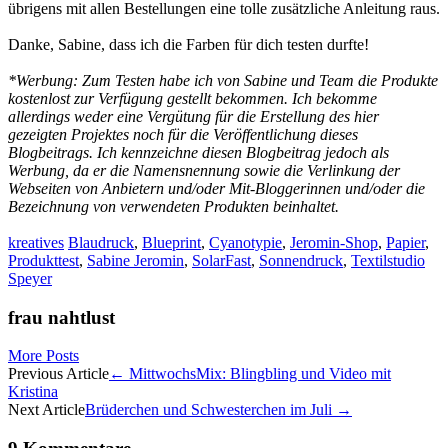
übrigens mit allen Bestellungen eine tolle zusätzliche Anleitung raus.
Danke, Sabine, dass ich die Farben für dich testen durfte!
*Werbung: Zum Testen habe ich von Sabine und Team die Produkte
kostenlost zur Verfügung gestellt bekommen. Ich bekomme
allerdings weder eine Vergütung für die Erstellung des hier
gezeigten Projektes noch für die Veröffentlichung dieses
Blogbeitrags. Ich kennzeichne diesen Blogbeitrag jedoch als
Werbung, da er die Namensnennung sowie die Verlinkung der
Webseiten von Anbietern und/oder Mit-Bloggerinnen und/oder die
Bezeichnung von verwendeten Produkten beinhaltet.
kreatives
Blaudruck
,
Blueprint
,
Cyanotypie
,
Jeromin-Shop
,
Papier
,
Produkttest
,
Sabine Jeromin
,
SolarFast
,
Sonnendruck
,
Textilstudio
Speyer
frau nahtlust
More Posts
Artikel-
Previous Article
←
MittwochsMix: Blingbling und Video mit
Kristina
Navigation
Next Article
Brüderchen und Schwesterchen im Juli
→