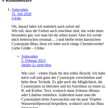
9 Kommentare
Antworten
31. Juli 2020
Ulrike
Oh, darauf fahre ich natürlich auch sofort ab!
Wie toll, dass die Farben auch mischbar sind, das wirkt dann
besonders gut, wie man bei dir sehen kann! Aber ich werde
mich beherrschen (erstmal….) und bleibe beim klassischen
Cyanotypie-Blau, denn ich habe noch einige Chemievorräte!
Liebe Grüße – Ulrike
Antworten
5. Februar 2023
Atelier Le petit bleu
Wie cool – vielen Dank für den tollen Bericht. Ich habe
mich voll und ganz der Cyanotypie verschrieben und
liebe diese Technik. Es gibt auch die Möglichkeit, die
Cyanotypien zu bleichen und im Anschluss zu tonen (z.
B. mit Kaffee, Tee), wodurch dann Schearz-/Braun-
oder Lilatöne entstehen. Außerdem kann man die
Cyanotypien beim Auswaschen mit ein paar Tropfen
Wasserstoffperoxid besprühen, wodurch sich das Blau
intensiviert.