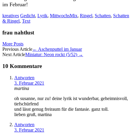
im Februar!
kreatives
Gedicht
,
Lyrik
,
MittwochsMix
,
Ringel
,
Schatten
,
Schatten
& Ringel
,
Text
frau nahtlust
More Posts
Artikel-
Previous Article
←
Aschenputtel im Januar
Next Article
Miniatur: Neon rockt (5/52)
→
Navigation
10 Kommentare
Antworten
3. Februar 2021
martina
oh susanne, nur zu! deine lyrik ist wunderbar, geheimnisvoll,
tiefschürfend
und lässt genug freiraum für die fantasie. ganz toll.
lieben gruß, martina
Antworten
3. Februar 2021