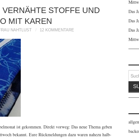
Mittw
 VERNÄHTE STOFFE UND
Das J
EO MIT KAREN
Das J
Das J
FRAU NAHTLUST
12 KOMMENTARE
Mittw
Suche
nach:
allge
ppelmonat ist gekommen. Direkt vorweg: Das neue Thema geben
backe
ittwoch bekannt. Eure Rückmeldungen dazu waren nahezu halb-