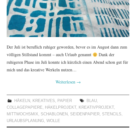
TUTORIALS
WORKSHOPS
PAPIERLIEBE AM
Der Juli ist beruflich ruhiger geworden, bevor es im August dann zum
MONTAG
völligen Stillstand kommt – auch Urlaub genannt
Dank der
ruhigeren Phase im Juli konnte ich kürzlich einen Abend schon gut für
IMPRESSUM
mich und das kreative Werkeln nutzen…
Weiterlesen
→
DATENSCHUTZ
HÄKELN
,
KREATIVES
,
PAPIER
BLAU
,
COLLAGEPAPIERE
,
HÄKELPROJEKT
,
KREATIVPROJEKT
,
MITTWOCHSMIX
,
SCHABLONEN
,
SEIDENPAPIER
,
STENCILS
,
URLAUBSPLANUNG
,
WOLLE