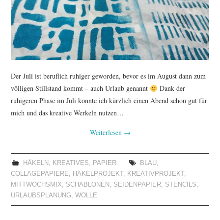
TUTORIALS
WORKSHOPS
PAPIERLIEBE AM
Der Juli ist beruflich ruhiger geworden, bevor es im August dann zum
MONTAG
völligen Stillstand kommt – auch Urlaub genannt
Dank der
ruhigeren Phase im Juli konnte ich kürzlich einen Abend schon gut für
IMPRESSUM
mich und das kreative Werkeln nutzen…
Weiterlesen
→
DATENSCHUTZ
HÄKELN
,
KREATIVES
,
PAPIER
BLAU
,
COLLAGEPAPIERE
,
HÄKELPROJEKT
,
KREATIVPROJEKT
,
MITTWOCHSMIX
,
SCHABLONEN
,
SEIDENPAPIER
,
STENCILS
,
URLAUBSPLANUNG
,
WOLLE