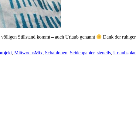
m völligen Stillstand kommt – auch Urlaub genannt
Dank der ruhigere
rojekt
,
MittwochsMix
,
Schablonen
,
Seidenpapier
,
stencils
,
Urlaubspla