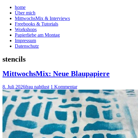
home
Über mich
MittwochsMix & Interviews
Freebooks & Tutorials
Workshops
Papierliebe am Montag
Impressum
Datenschutz
stencils
MittwochsMix: Neue Blaupapiere
8. Juli 2026
frau nahtlust
1 Kommentar