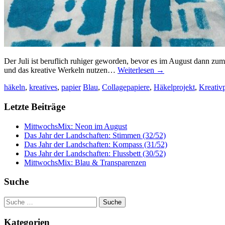
Der Juli ist beruflich ruhiger geworden, bevor es im August dann zu
und das kreative Werkeln nutzen…
Weiterlesen
→
häkeln
,
kreatives
,
papier
Blau
,
Collagepapiere
,
Häkelprojekt
,
Kreativp
Letzte Beiträge
MittwochsMix: Neon im August
Das Jahr der Landschaften: Stimmen (32/52)
Das Jahr der Landschaften: Kompass (31/52)
Das Jahr der Landschaften: Flussbett (30/52)
MittwochsMix: Blau & Transparenzen
Suche
Suche
nach:
Kategorien