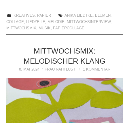
KREATIVES
,
PAPIER
ANIKA LIEDTKE
,
BLUMEN
,
COLLAGE
,
LIEDZEILE
,
MELODIE
,
MITTWOCHSINTERVIEW
,
MITTWOCHSMIX
,
MUSIK
,
PAPIERCOLLAGE
MITTWOCHSMIX:
MELODISCHER KLANG
8. MAI 2024
FRAU NAHTLUST
1 KOMMENTAR