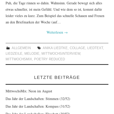
Puh, die Tage rinnen so dahin. Wahnsinn. Gerade bewegt sich alles
etwas schneller, ist mein Gefühl. Und wie dem so ist, kommt dafür
leider vieles zu kurz. Zum Beispiel das schnelle Schauen und Freuen
an den Briefmarken der Woche (auf…
Weiterlesen
→
ALLGEMEIN
ANIKA LIEDTKE
,
COLLAGE
,
LIEDTEXT
,
LIEDZEILE
,
MELODIE
,
MITTWOCHSINTERVIEW
,
MITTWOCHSMIX
,
POETRY REDUCED
LETZTE BEITRÄGE
MittwochsMix: Neon im August
Das Jahr der Landschaften: Stimmen (32/52)
Das Jahr der Landschaften: Kompass (31/52)
Das Jahr der Landschaften: Flussbett (30/52)