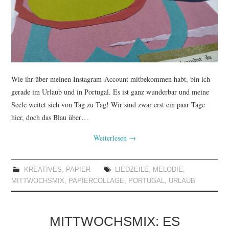
TUTORIALS
WORKSHOPS
PAPIERLIEBE AM
Wie ihr über meinen Instagram-Account mitbekommen habt, bin ich
MONTAG
gerade im Urlaub und in Portugal. Es ist ganz wunderbar und meine
Seele weitet sich von Tag zu Tag! Wir sind zwar erst ein paar Tage
IMPRESSUM
hier, doch das Blau über…
Weiterlesen
→
DATENSCHUTZ
KREATIVES
,
PAPIER
LIEDZEILE
,
MELODIE
,
MITTWOCHSMIX
,
PAPIERCOLLAGE
,
PORTUGAL
,
URLAUB
MITTWOCHSMIX: ES