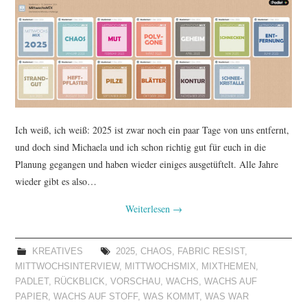
TUTORIALS
WORKSHOPS
PAPIERLIEBE AM
MONTAG
Ich weiß, ich weiß: 2025 ist zwar noch ein paar Tage von uns entfernt,
und doch sind Michaela und ich schon richtig gut für euch in die
IMPRESSUM
Planung gegangen und haben wieder einiges ausgetüftelt. Alle Jahre
wieder gibt es also…
DATENSCHUTZ
Weiterlesen
→
KREATIVES
2025
,
CHAOS
,
FABRIC RESIST
,
MITTWOCHSINTERVIEW
,
MITTWOCHSMIX
,
MIXTHEMEN
,
PADLET
,
RÜCKBLICK
,
VORSCHAU
,
WACHS
,
WACHS AUF
PAPIER
,
WACHS AUF STOFF
,
WAS KOMMT
,
WAS WAR