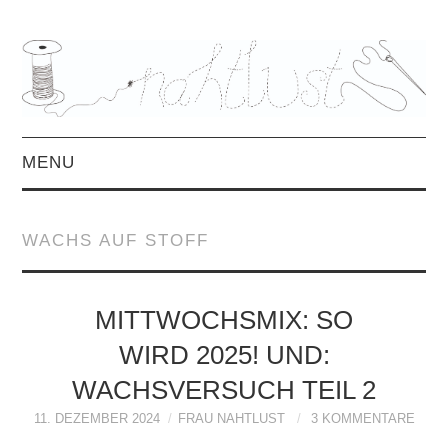
MENU
HOME
WACHS AUF STOFF
ÜBER MICH
MITTWOCHSMIX &
MITTWOCHSMIX: SO
WIRD 2025! UND:
INTERVIEWS
WACHSVERSUCH TEIL 2
FREEBOOKS &
11. DEZEMBER 2024
FRAU NAHTLUST
3 KOMMENTARE