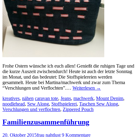
Frohe Ostern wünsche ich euch allen! Genießt die ruhigen Tage und
die kurze Auszeit zwischendurch! Heute ist auch der letzte Sonntag
im Monat, und das bedeutet: Die Stoffspielereien werden
gesammelt. Heute bei Martina/machwerk und zwar zum Thema
“Verschlungen und Verflochten”.…
Weiterlesen
→
kreatives
,
nähen
caravan tote
,
Jeans
,
machwerk
,
Mount Denim
,
noodlehead
,
Sew Along
,
Stoffspielerei
,
Taschen Sew Along
,
Verschlungen und verflochten
,
Zippered Pouch
Familienzusammenführung
20. Oktober 2015
frau nahtlust
9 Kommentare