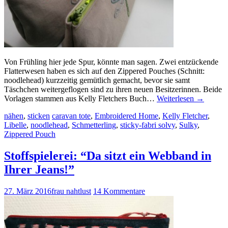
Von Frühling hier jede Spur, könnte man sagen. Zwei entzückende
Flatterwesen haben es sich auf den Zippered Pouches (Schnitt:
noodlehead) kurzzeitig gemütlich gemacht, bevor sie samt
Täschchen weitergeflogen sind zu ihren neuen Besitzerinnen. Beide
Vorlagen stammen aus Kelly Fletchers Buch…
Weiterlesen
→
nähen
,
sticken
caravan tote
,
Embroidered Home
,
Kelly Fletcher
,
Libelle
,
noodlehead
,
Schmetterling
,
sticky-fabri solvy
,
Sulky
,
Zippered Pouch
Stoffspielerei: “Da sitzt ein Webband in
Ihrer Jeans!”
27. März 2016
frau nahtlust
14 Kommentare