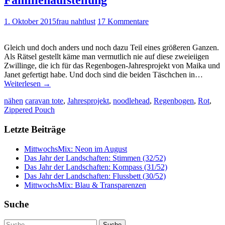
Familienaufstellung
1. Oktober 2015
frau nahtlust
17 Kommentare
Gleich und doch anders und noch dazu Teil eines größeren Ganzen.
Als Rätsel gestellt käme man vermutlich nie auf diese zweieiigen
Zwillinge, die ich für das Regenbogen-Jahresprojekt von Maika und
Janet gefertigt habe. Und doch sind die beiden Täschchen in…
Weiterlesen
→
nähen
caravan tote
,
Jahresprojekt
,
noodlehead
,
Regenbogen
,
Rot
,
Zippered Pouch
Letzte Beiträge
MittwochsMix: Neon im August
Das Jahr der Landschaften: Stimmen (32/52)
Das Jahr der Landschaften: Kompass (31/52)
Das Jahr der Landschaften: Flussbett (30/52)
MittwochsMix: Blau & Transparenzen
Suche
Suche