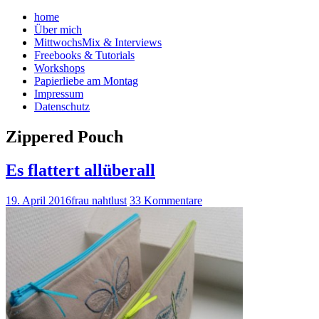
home
Über mich
MittwochsMix & Interviews
Freebooks & Tutorials
Workshops
Papierliebe am Montag
Impressum
Datenschutz
Zippered Pouch
Es flattert allüberall
19. April 2016
frau nahtlust
33 Kommentare