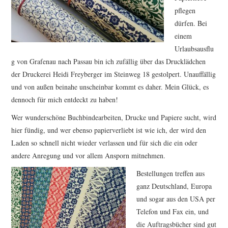
TUTORIALS
pflegen
dürfen. Bei
WORKSHOPS
einem
Urlaubsausflu
PAPIERLIEBE AM
g von Grafenau nach Passau bin ich zufällig über das Drucklädchen
der Druckerei Heidi Freyberger im Steinweg 18 gestolpert. Unauffällig
MONTAG
und von außen beinahe unscheinbar kommt es daher. Mein Glück, es
dennoch für mich entdeckt zu haben!
IMPRESSUM
Wer wunderschöne Buchbindearbeiten, Drucke und Papiere sucht, wird
hier fündig, und wer ebenso papierverliebt ist wie ich, der wird den
DATENSCHUTZ
Laden so schnell nicht wieder verlassen und für sich die ein oder
andere Anregung und vor allem Ansporn mitnehmen.
Bestellungen treffen aus
ganz Deutschland, Europa
und sogar aus den USA per
Telefon und Fax ein, und
die Auftragsbücher sind gut