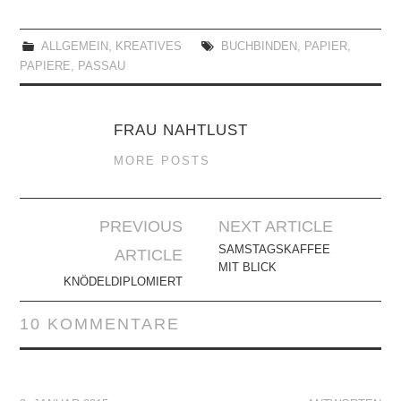
ALLGEMEIN
,
KREATIVES
BUCHBINDEN
,
PAPIER
,
PAPIERE
,
PASSAU
FRAU NAHTLUST
MORE POSTS
Artikel-
PREVIOUS
NEXT ARTICLE
Navigation
SAMSTAGSKAFFEE
ARTICLE
MIT BLICK
KNÖDELDIPLOMIERT
10 KOMMENTARE