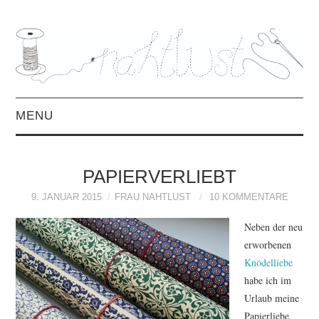
MENU
HOME
PAPIERVERLIEBT
ÜBER MICH
9. JANUAR 2015
FRAU NAHTLUST
10 KOMMENTARE
MITTWOCHSMIX &
Neben der neu
erworbenen
INTERVIEWS
Knödelliebe
habe ich im
FREEBOOKS &
Urlaub meine
Papierliebe