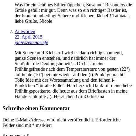
Was für ein schönes Stiftemäppchen, Susanne! Besonders die
Größe gefällt mir gut. Denn was so ein richtiger Bastler ist,
der braucht unbedingt Schere und Kleber.. lächel!! Tatütata..
liebe Grüße, Nicole
Antworten
22. April 2015
jahreszeitenbriefe
Mit Schere und Klebstoff wird es dann richtig spannend,
ganze Szenen entstehen, und natürlich hat immer der
Schöpfer die Deutungshoheit! – Du hast meine
Frühlingsfreude nach dem Temperatursturz von gesten (22°)
auf heute (10°) bei mir wieder auf den (i)-Punkt gebracht!
Tolle Idee mit der Wortesammlung und den feinen i-
Pünktchen “für alle Fälle”. Hab herzlich Dank für deine liebe
Frühlingspostkarte, die heute aus dem Briefkasten in meine
Hände schlüpfte ;-). Herzlichen Gruß Ghislana
Schreibe einen Kommentar
Deine E-Mail-Adresse wird nicht veröffentlicht.
Erforderliche
Felder sind mit
*
markiert
Kommentar
*