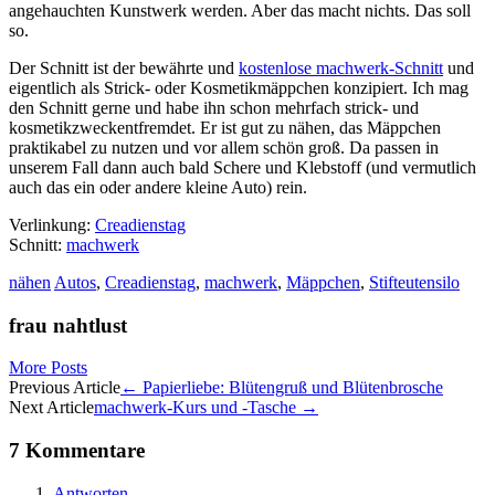
angehauchten Kunstwerk werden. Aber das macht nichts. Das soll
so.
Der Schnitt ist der bewährte und
kostenlose machwerk-Schnitt
und
eigentlich als Strick- oder Kosmetikmäppchen konzipiert. Ich mag
den Schnitt gerne und habe ihn schon mehrfach strick- und
kosmetikzweckentfremdet. Er ist gut zu nähen, das Mäppchen
praktikabel zu nutzen und vor allem schön groß. Da passen in
unserem Fall dann auch bald Schere und Klebstoff (und vermutlich
auch das ein oder andere kleine Auto) rein.
Verlinkung:
Creadienstag
Schnitt:
machwerk
nähen
Autos
,
Creadienstag
,
machwerk
,
Mäppchen
,
Stifteutensilo
frau nahtlust
More Posts
Artikel-
Previous Article
←
Papierliebe: Blütengruß und Blütenbrosche
Next Article
machwerk-Kurs und -Tasche
→
Navigation
7 Kommentare
Antworten