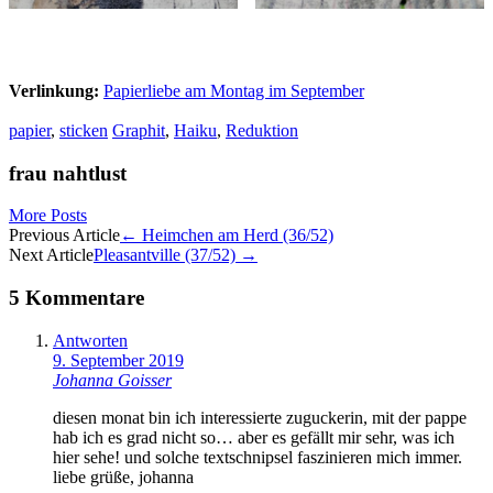
Verlinkung:
Papierliebe am Montag im September
papier
,
sticken
Graphit
,
Haiku
,
Reduktion
frau nahtlust
More Posts
Artikel-
Previous Article
←
Heimchen am Herd (36/52)
Next Article
Pleasantville (37/52)
→
Navigation
5 Kommentare
Antworten
9. September 2019
Johanna Goisser
diesen monat bin ich interessierte zuguckerin, mit der pappe
hab ich es grad nicht so… aber es gefällt mir sehr, was ich
hier sehe! und solche textschnipsel faszinieren mich immer.
liebe grüße, johanna