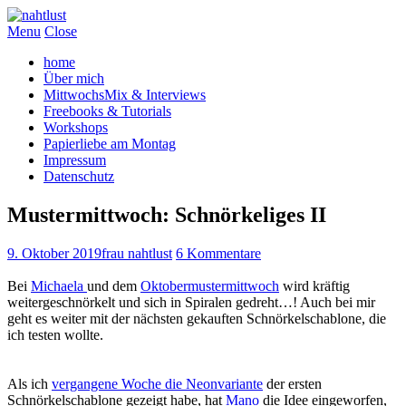
Menu
Close
home
Über mich
MittwochsMix & Interviews
Freebooks & Tutorials
Workshops
Papierliebe am Montag
Impressum
Datenschutz
Mustermittwoch: Schnörkeliges II
9. Oktober 2019
frau nahtlust
6 Kommentare
Bei
Michaela
und dem
Oktobermustermittwoch
wird kräftig
weitergeschnörkelt und sich in Spiralen gedreht…! Auch bei mir
geht es weiter mit der nächsten gekauften Schnörkelschablone, die
ich testen wollte.
Als ich
vergangene Woche die Neonvariante
der ersten
Schnörkelschablone gezeigt habe, hat
Mano
die Idee eingeworfen,