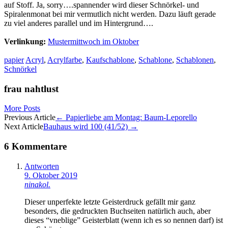
auf Stoff. Ja, sorry….spannender wird dieser Schnörkel- und
Spiralenmonat bei mir vermutlich nicht werden. Dazu läuft gerade
zu viel anderes parallel und im Hintergrund….
Verlinkung:
Mustermittwoch im Oktober
papier
Acryl
,
Acrylfarbe
,
Kaufschablone
,
Schablone
,
Schablonen
,
Schnörkel
frau nahtlust
More Posts
Artikel-
Previous Article
←
Papierliebe am Montag: Baum-Leporello
Next Article
Bauhaus wird 100 (41/52)
→
Navigation
6 Kommentare
Antworten
9. Oktober 2019
ninakol.
Dieser unperfekte letzte Geisterdruck gefällt mir ganz
besonders, die gedruckten Buchseiten natürlich auch, aber
dieses “vneblige” Geisterblatt (wenn ich es so nennen darf) ist