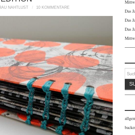
Mittw
RAU NAHTLUST
10 KOMMENTARE
Das J
Das J
Das J
Mittw
Suche
nach:
allge
backe