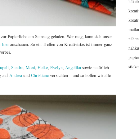
häkel
kreati
kreat
maila
 zur Papierliebe am Samstag geladen. Wer mag, kann sich unser
nähen
 hier
anschauen. So ein Treffen von Kreativistas ist immer ganz
nähku
vorbei.
papie
sticke
upali
,
Sandra
,
Moni
,
Heike
,
Evelyn
,
Angelika
sowie natürlich
ig auf
Andrea
und
Christiane
verzichten – und so hoffen wir alle