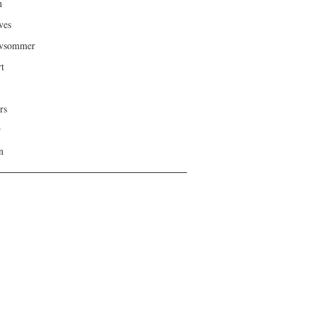
n
ves
ivsommer
rt
rs
r
n