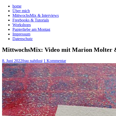
home
Über mich
MittwochsMix & Interviews
Freebooks & Tutorials
Workshops
Papierliebe am Montag
Impressum
Datenschutz
MittwochsMix: Video mit Marion Molter &
8. Juni 2022
frau nahtlust
1 Kommentar