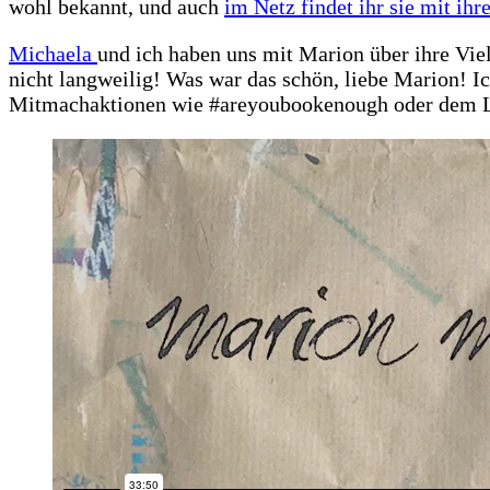
wohl bekannt, und auch
im Netz findet ihr sie mit ihre
Michaela
und ich haben uns mit Marion über ihre Viel
nicht langweilig! Was war das schön, liebe Marion! I
Mitmachaktionen wie #areyoubookenough oder dem Le