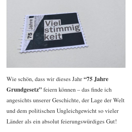
TUTORIALS
WORKSHOPS
PAPIERLIEBE AM
MONTAG
IMPRESSUM
“75 Jahre
Wie schön, dass wir dieses Jahr
DATENSCHUTZ
Grundgesetz”
feiern können – das finde ich
angesichts unserer Geschichte, der Lage der Welt
und dem politischen Ungleichgewicht so vieler
Länder als ein absolut feierungswürdiges Gut!