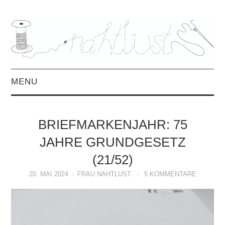
MENU
HOME
BRIEFMARKENJAHR: 75
ÜBER MICH
JAHRE GRUNDGESETZ
(21/52)
MITTWOCHSMIX &
20. MAI 2024
FRAU NAHTLUST
5 KOMMENTARE
INTERVIEWS
FREEBOOKS &