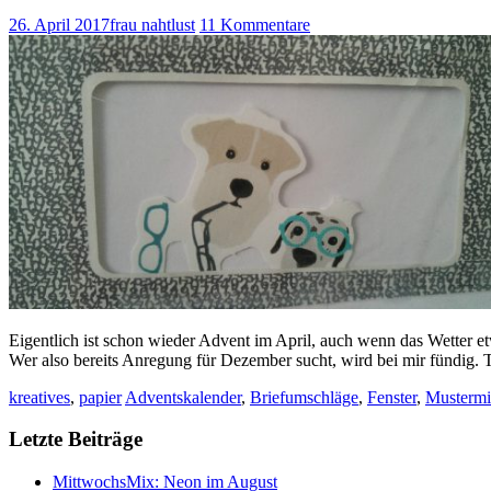
26. April 2017
frau nahtlust
11 Kommentare
Eigentlich ist schon wieder Advent im April, auch wenn das Wetter et
Wer also bereits Anregung für Dezember sucht, wird bei mir fündig. T
kreatives
,
papier
Adventskalender
,
Briefumschläge
,
Fenster
,
Mustermi
Letzte Beiträge
MittwochsMix: Neon im August