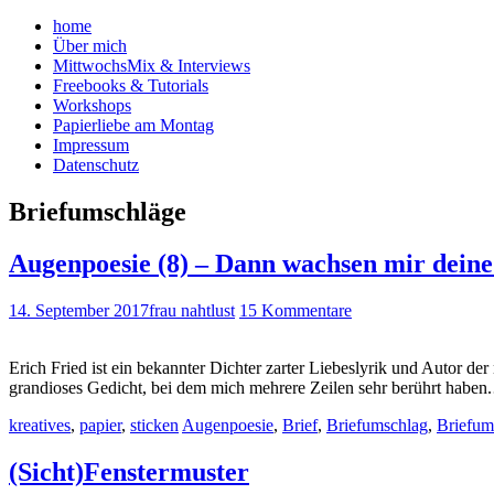
home
Über mich
MittwochsMix & Interviews
Freebooks & Tutorials
Workshops
Papierliebe am Montag
Impressum
Datenschutz
Briefumschläge
Augenpoesie (8) – Dann wachsen mir deine
14. September 2017
frau nahtlust
15 Kommentare
Erich Fried ist ein bekannter Dichter zarter Liebeslyrik und Autor 
grandioses Gedicht, bei dem mich mehrere Zeilen sehr berührt habe
kreatives
,
papier
,
sticken
Augenpoesie
,
Brief
,
Briefumschlag
,
Briefum
(Sicht)Fenstermuster