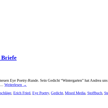
 Briefe
der neuen Eye Poetry-Runde. Sein Gedicht “Wintergarten” hat Andrea un
n.…
Weiterlesen
→
schläge
,
Erich Fried
,
Eye Poetry
,
Gedicht
,
Mixed Media
,
Stoffbuch
,
St