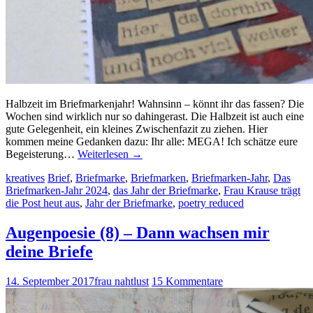
Halbzeit im Briefmarkenjahr! Wahnsinn – könnt ihr das fassen? Die
Wochen sind wirklich nur so dahingerast. Die Halbzeit ist auch eine
gute Gelegenheit, ein kleines Zwischenfazit zu ziehen. Hier
kommen meine Gedanken dazu: Ihr alle: MEGA! Ich schätze eure
Begeisterung…
Weiterlesen
→
kreatives
Brief
,
Briefmarke
,
Briefmarken
,
Briefmarken-Jahr
,
Das
Briefmarken-Jahr 2024
,
das Jahr der Briefmarke
,
Frau Krause trägt
die Post heut aus
,
Jahr der Briefmarke
,
poetry reduced
Augenpoesie (8) – Dann wachsen mir
deine Briefe
14. September 2017
frau nahtlust
15 Kommentare