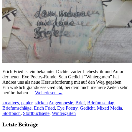
Erich Fried ist ein bekannter Dichter zarter Liebeslyrik und Autor
der neuen Eye Poetry-Runde. Sein Gedicht “Wintergarten” hat
Andrea uns als neue Herausforderung mit auf den Weg gegeben.
Ein wirklich grandioses Gedicht, bei dem mich mehrere Zeilen sehr
berührt haben.…
Weiterlesen
→
kreatives
,
papier
,
sticken
Augenpoesie
,
Brief
,
Briefumschlag
,
Briefumschläge
,
Erich Fried
,
Eye Poetry
,
Gedicht
,
Mixed Media
,
Stoffbuch
,
Stoffbuchseite
,
Wintergarten
Letzte Beiträge