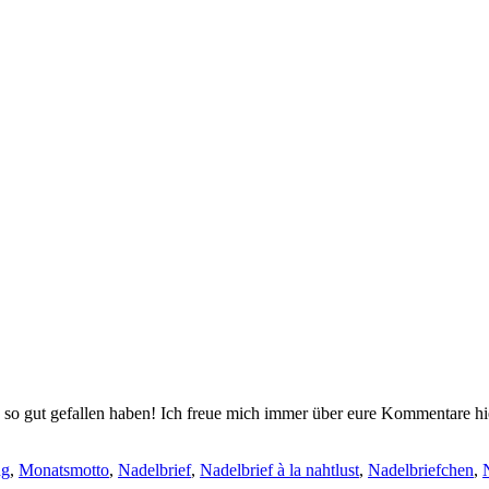
g so gut gefallen haben! Ich freue mich immer über eure Kommentare hi
ng
,
Monatsmotto
,
Nadelbrief
,
Nadelbrief à la nahtlust
,
Nadelbriefchen
,