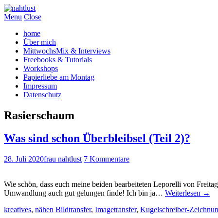
Menu
Close
home
Über mich
MittwochsMix & Interviews
Freebooks & Tutorials
Workshops
Papierliebe am Montag
Impressum
Datenschutz
Rasierschaum
Was sind schon Überbleibsel (Teil 2)?
28. Juli 2020
frau nahtlust
7 Kommentare
Wie schön, dass euch meine beiden bearbeiteten Leporelli von Freita
Umwandlung auch gut gelungen finde! Ich bin ja…
Weiterlesen
→
kreatives
,
nähen
Bildtransfer
,
Imagetransfer
,
Kugelschreiber-Zeichnu