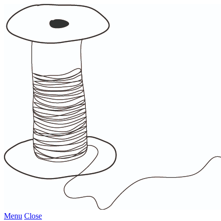
Menu
Close