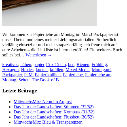
Willkommen zur Papierliebe am Montag im März! Packpapier ist
unser Thema und eines meiner Lieblingsmaterialien. So herrlich
vielfältig einsetzbar und recht strapazierfähig. Ich freue mich auf
eure Arbeiten – die Linkliste ist hiermit eröffnet! Ein weiteres Buch
soll es bei…
Weiterlesen
→
kreatives
,
nähen
,
papier
15 x 15 cm
,
bee
,
Bienen
,
Frühling
,
Hexagon
,
Hexies
,
kneten
,
knüllen
,
Mixed Media
,
Momigami
,
Packpapier
,
PaM
,
Papier knüllen
,
Papierliebe
,
Papierliebe am
Montag
,
Seiten
,
The Book of B
Letzte Beiträge
MittwochsMix: Neon im August
Das Jahr der Landschaften: Stimmen (32/52)
Das Jahr der Landschaften: Kompass (31/52)
Das Jahr der Landschaften: Flussbett (30/52)
MittwochsMix: Blau & Transparenzen